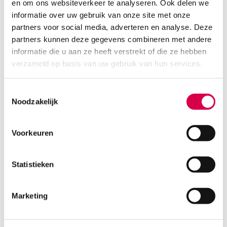
en om ons websiteverkeer te analyseren. Ook delen we
informatie over uw gebruik van onze site met onze
partners voor social media, adverteren en analyse. Deze
partners kunnen deze gegevens combineren met andere
informatie die u aan ze heeft verstrekt of die ze hebben
verzameld op basis van uw gebruik van hun services.
Toestemmingsselectie
Noodzakelijk
Voorkeuren
Leukomed eilandpleisters, 8cm x 15cm, steriel
(50)
BSN
Statistieken
50 stuks, 8cm x 15cm, wit
38.70
Marketing
Direct leverbaar
42.18
incl. BTW