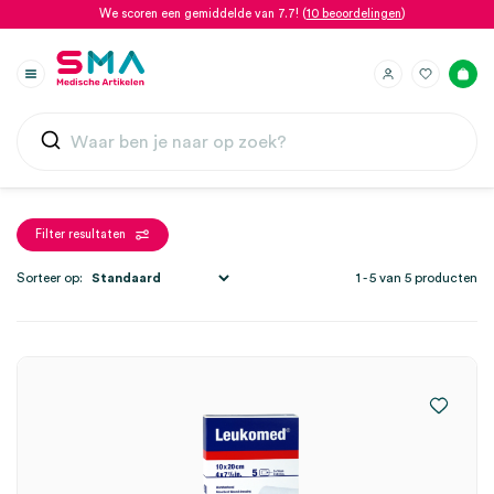
We scoren een gemiddelde van 7.7! (
10 beoordelingen
)
Filter resultaten
Sorteer op:
1 - 5 van 5 producten