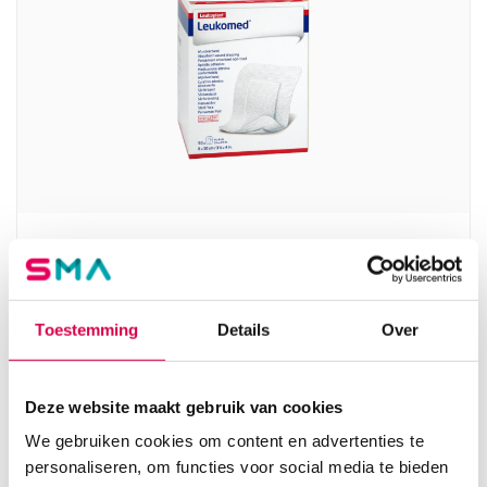
Leukomed eilandpleisters, 8cm x 10cm, steriel
(50)
BSN
Toestemming
Details
Over
50 stuks, 8cm x 10cm, wit
36.11
Direct leverbaar
39.36
incl. BTW
Deze website maakt gebruik van cookies
We gebruiken cookies om content en advertenties te
personaliseren, om functies voor social media te bieden