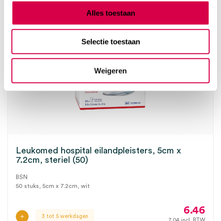
Alles toestaan
Selectie toestaan
Weigeren
Leukomed hospital eilandpleisters, 5cm x
7.2cm, steriel (50)
BSN
50 stuks, 5cm x 7.2cm, wit
6.46
3 tot 5 werkdagen
7.04
incl. BTW