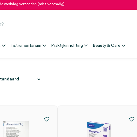
fde werkdag verzonden (mits voorradig)
n
Instrumentarium
Praktijkinrichting
Beauty & Care