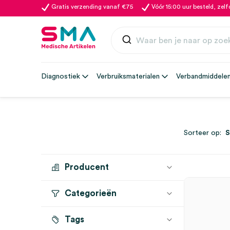
Gratis verzending vanaf €75
Vóór 15:00 uur besteld, zel
Diagnostiek
Verbruiksmaterialen
Verbandmiddele
Sorteer op:
Producent
Categorieën
HARTMANN
(185)
BODE
(3)
Tags
Incontinentie
(50)