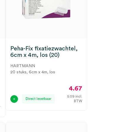
Peha-Fix fixatiezwachtel,
6cm x 4m, los (20)
HARTMANN
20 stuks, 6cm x 4m, los
4.67
3
5.09
incl.
Direct leverbaar
BTW
.
W