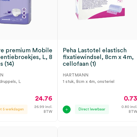
re premium Mobile
Peha Lastotel elastisch
entiebroekjes, L, 8
fixatiewindsel, 8cm x 4m,
s (14)
cellofaan (1)
NN
HARTMANN
 druppels, L
1 stuk, 8cm x 4m, onsteriel
24.76
0.7
26.99
incl.
0.80
incl
ot 5 werkdagen
Direct leverbaar
BTW
BT