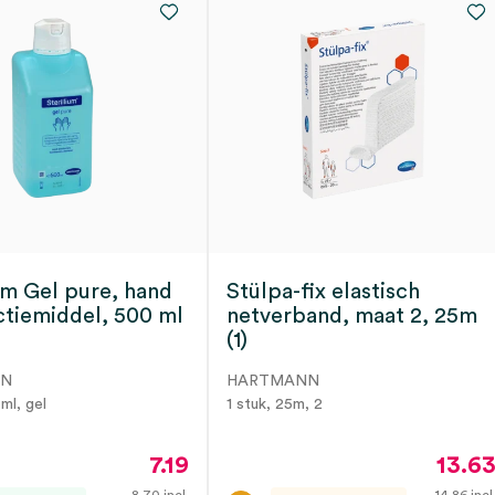
ium Gel pure, hand
Stülpa-fix elastisch
ctiemiddel, 500 ml
netverband, maat 2, 25m
(1)
NN
HARTMANN
ml, gel
1 stuk, 25m, 2
7.19
13.6