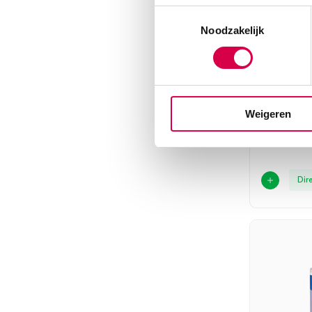
Toestemmingsselectie
Noodzakelijk
MediSet
15cm, 1x
(100×3)
HARTMA
Weigeren
300 stuks, 
Dir