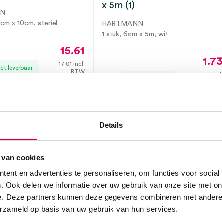
x 5m (1)
NN
0cm x 10cm, steriel
HARTMANN
1 stuk, 6cm x 5m, wit
15.61
1.7
17.01
incl.
ect leverbaar
BTW
1.89
incl
Direct leverbaar
BT
Details
 van cookies
ent en advertenties te personaliseren, om functies voor social
. Ook delen we informatie over uw gebruik van onze site met on
e. Deze partners kunnen deze gegevens combineren met andere i
erzameld op basis van uw gebruik van hun services.