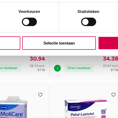
Voorkeuren
Statistieken
 Stick katoen,
MoliCare
S + 2xL, steriel
incontinentieslips, L, 7
druppels (30)
NN
HARTMANN
Selectie toestaan
15cm, L, S
30 stuks, L, 7 druppels
30.94
34.3
33.72
incl.
37.47
incl
ect leverbaar
Direct leverbaar
BTW
BT