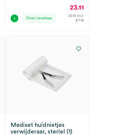
0
23.11
.
W
25.19
incl.
Direct leverbaar
BTW
Mediset huidnietjes
verwijderaar, steriel (1)