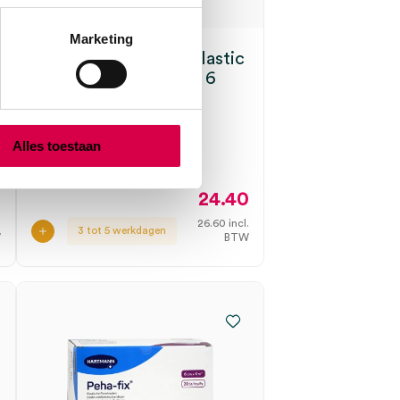
Marketing
MoliCare Premium Elastic
incontinentieslips, L, 6
drops (30)
HARTMANN
Alles toestaan
30 stuks, 6 druppels, L
8
24.40
.
26.60
incl.
3 tot 5 werkdagen
W
BTW