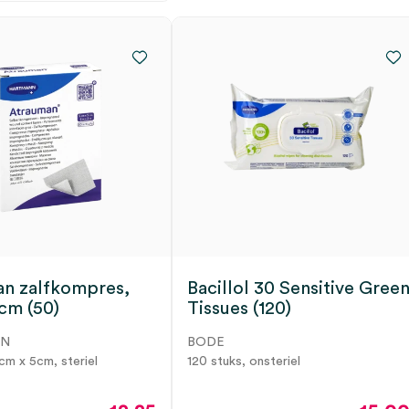
n zalfkompres,
Bacillol 30 Sensitive Gree
cm (50)
Tissues (120)
NN
BODE
cm x 5cm, steriel
120 stuks, onsteriel