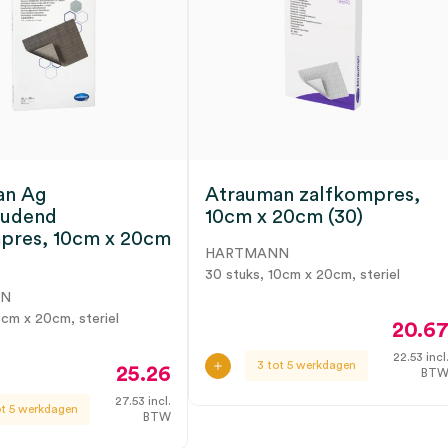
an Ag
Atrauman zalfkompres,
oudend
10cm x 20cm (30)
pres, 10cm x 20cm
HARTMANN
30 stuks, 10cm x 20cm, steriel
NN
0cm x 20cm, steriel
20.6
22.53
incl
3 tot 5 werkdagen
25.26
BT
27.53
incl.
ot 5 werkdagen
BTW