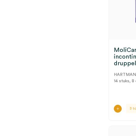
MoliCa
incontin
druppel
HARTMA
14 stuks, 8
3 t