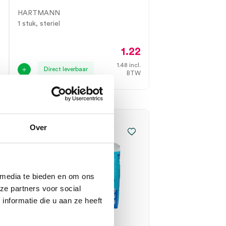
HARTMANN
1 stuk, steriel
1.22
3
1.48
incl.
Direct leverbaar
BTW
.
W
Over
 media te bieden en om ons
ze partners voor social
nformatie die u aan ze heeft