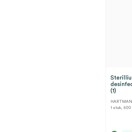
Sterill
desinfe
(1)
HARTMA
1 stuk, 500 