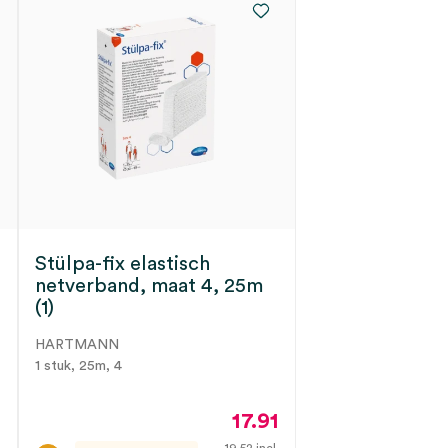
Stülpa-fix elastisch
netverband, maat 4, 25m
(1)
HARTMANN
1 stuk, 25m, 4
3
17.91