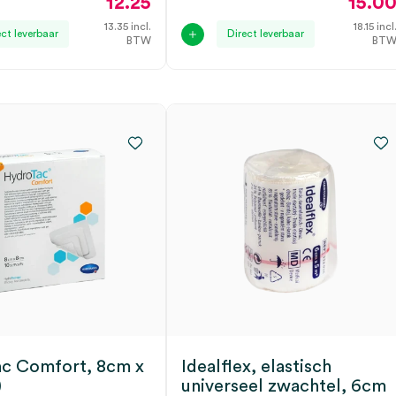
12.25
15.0
13.35
incl.
18.15
incl
ect leverbaar
Direct leverbaar
BTW
BT
c Comfort, 8cm x
Idealflex, elastisch
)
universeel zwachtel, 6cm