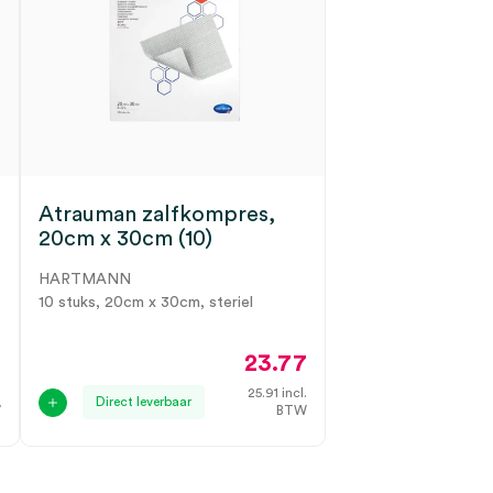
Atrauman zalfkompres,
20cm x 30cm (10)
HARTMANN
10 stuks, 20cm x 30cm, steriel
7
23.77
.
25.91
incl.
Direct leverbaar
W
BTW