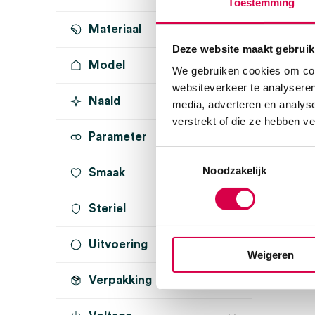
Toestemming
Materiaal
Deze website maakt gebruik
Model
We gebruiken cookies om cont
websiteverkeer te analyseren
Naald
media, adverteren en analys
verstrekt of die ze hebben v
Parameter
30G x 0.32mm
(1)
Toestemmingsselectie
Noodzakelijk
Smaak
glucose
(1)
Steriel
Uitvoering
onsteriel
(1)
Weigeren
steriel
(1)
Verpakking