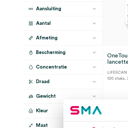
Prikpennen & Lancetten
(1)
Aansluiting
Aantal
Afmeting
100 stuks
(1)
50 stuks
(1)
Bescherming
OneTouc
lancett
Concentratie
LIFESCAN
100 stuks, 
Draad
Gewicht
3 t
Kleur
Maat