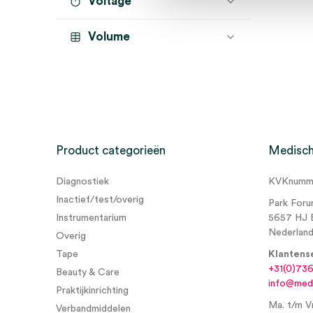
Voltage
Volume
Product categorieën
Medisch
Diagnostiek
KVKnumme
Inactief/test/overig
Park Foru
Instrumentarium
5657 HJ 
Nederlan
Overig
Tape
Klantens
+31(0)73
Beauty & Care
info@medi
Praktijkinrichting
Ma. t/m Vr
Verbandmiddelen