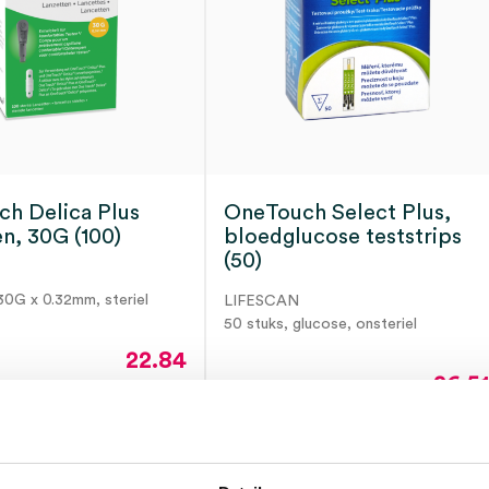
h Delica Plus
OneTouch Select Plus,
en, 30G (100)
bloedglucose teststrips
(50)
30G x 0.32mm, steriel
LIFESCAN
50 stuks, glucose, onsteriel
22.84
26.5
24.90
incl.
ot 5 werkdagen
BTW
28.90
incl
Direct leverbaar
BT