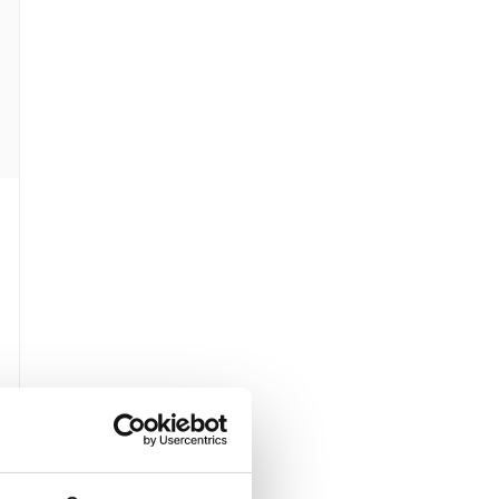
1
.
W