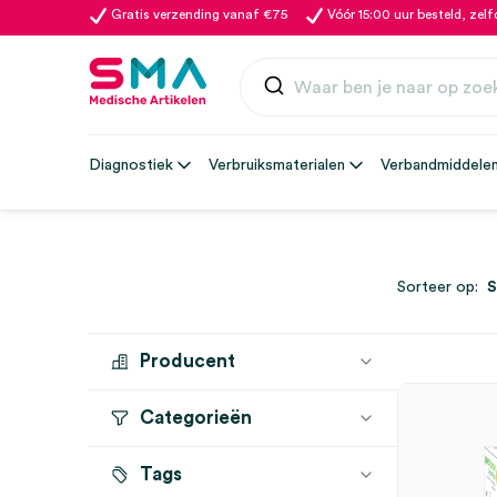
Gratis verzending vanaf €75
Vóór 15:00 uur besteld, zel
Diagnostiek
Verbruiksmaterialen
Verbandmiddele
Sorteer op:
Producent
Categorieën
LIFESCAN
(2)
Tags
Bloedglucosetesten
(1)