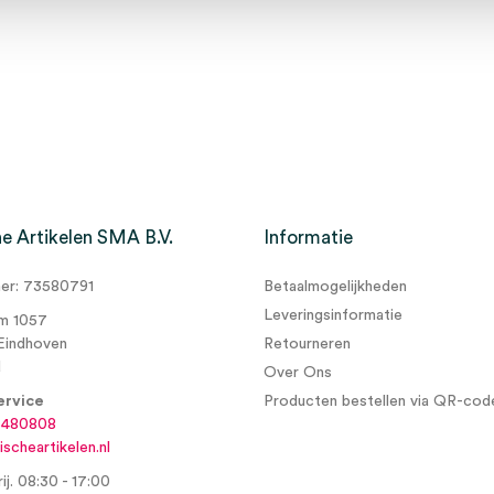
e Artikelen SMA B.V.
Informatie
r: 73580791
Betaalmogelijkheden
Leveringsinformatie
m 1057
Eindhoven
Retourneren
d
Over Ons
ervice
Producten bestellen via QR-cod
6480808
scheartikelen.nl
ij. 08:30 - 17:00