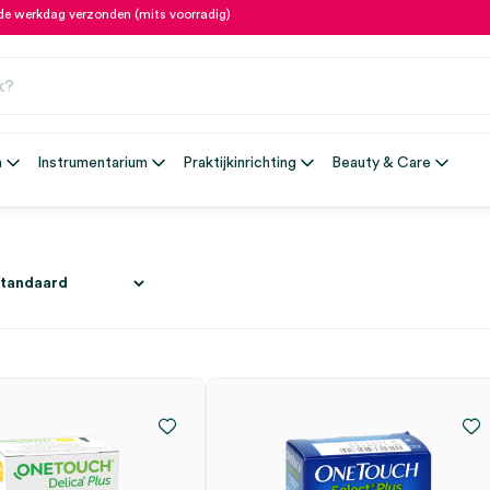
fde werkdag verzonden (mits voorradig)
n
Instrumentarium
Praktijkinrichting
Beauty & Care