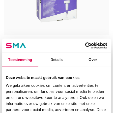
Accu-Chek Safe-T-Pro Plus
veiligheidslancetten (200)
ROCHE
Toestemming
Details
Over
200 stuks, steriel
36.84
Deze website maakt gebruik van cookies
Direct leverbaar
44.58
incl. BTW
We gebruiken cookies om content en advertenties te
personaliseren, om functies voor social media te bieden
en om ons websiteverkeer te analyseren. Ook delen we
informatie over uw gebruik van onze site met onze
partners voor social media, adverteren en analyse. Deze