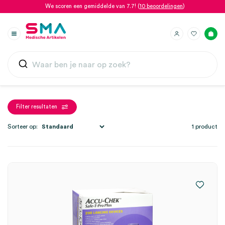
We scoren een gemiddelde van 7.7! (
10 beoordelingen
)
Filter resultaten
Sorteer op:
1 product