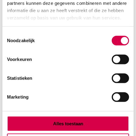
partners kunnen deze gegevens combineren met andere
Product categorieën
informatie die u aan ze heeft verstrekt of die ze hebben
Diagnostiek
verzameld op basis van uw gebruik van hun services.
Inactief/test/overig
Instrumentarium
Toestemmingsselectie
Overig
Noodzakelijk
Tape
Beauty & Care
Praktijkinrichting
Voorkeuren
Verbandmiddelen
Verbruiksmaterialen
Statistieken
Medische Artikelen SMA B.V.
Marketing
KVKnummer: 73580791
Park Forum 1057
5657 HJ Eindhoven
Nederland
Alles toestaan
Klantenservice
+31(0)736480808