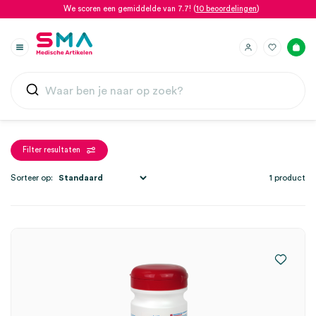
We scoren een gemiddelde van 7.7! (
10 beoordelingen
)
Filter resultaten
Sorteer op:
1 product