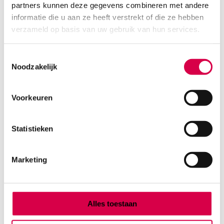
partners kunnen deze gegevens combineren met andere
Product categorieën
informatie die u aan ze heeft verstrekt of die ze hebben
Diagnostiek
verzameld op basis van uw gebruik van hun services.
Inactief/test/overig
Instrumentarium
Toestemmingsselectie
Overig
Noodzakelijk
Tape
Beauty & Care
Praktijkinrichting
Voorkeuren
Verbandmiddelen
Verbruiksmaterialen
Statistieken
Medische Artikelen SMA B.V.
Marketing
KVKnummer: 73580791
Park Forum 1057
5657 HJ Eindhoven
Nederland
Alles toestaan
Klantenservice
+31(0)736480808