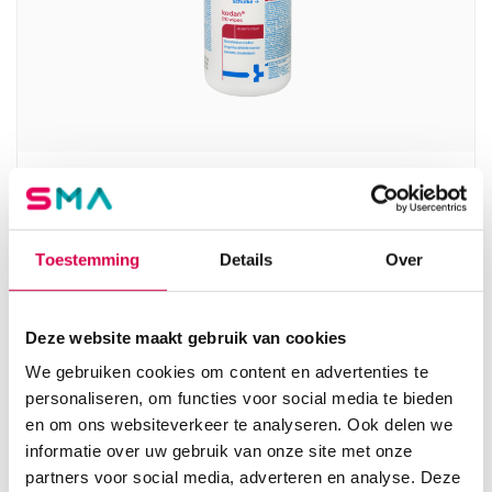
Kodan alcoholdoekjes in dispenser, 14cm x
22cm (90)
SCHÜLKE
Toestemming
Details
Over
90 stuks, 14cm x 22cm, onsteriel
14.53
Deze website maakt gebruik van cookies
3 tot 5 werkdagen
17.58
incl. BTW
We gebruiken cookies om content en advertenties te
personaliseren, om functies voor social media te bieden
en om ons websiteverkeer te analyseren. Ook delen we
informatie over uw gebruik van onze site met onze
partners voor social media, adverteren en analyse. Deze