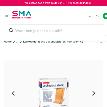
We scoren een gemiddelde van 7.7! (
10 beoordelingen
)
Home
...
Leukoplast Elastic wondpleister, 4cm x 5m (1)