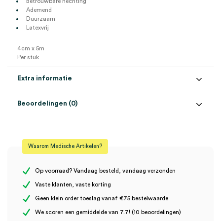
Betrouwbare hechting
Ademend
Duurzaam
Latexvrij
4cm x 5m
Per stuk
Extra informatie
Beoordelingen (0)
Aantal
1 stuk
Beoordelingen
Afmeting
4cm x 5m
Waarom Medische Artikelen?
Steriel
onsteriel
Er zijn nog geen beoordelingen.
Uitvoering
elastic
Op voorraad? Vandaag besteld, vandaag verzonden
Vaste klanten, vaste korting
Geen klein order toeslag vanaf €75 bestelwaarde
Wees de eerste om “Leukoplast Elastic wondpleister, 4cm x 5m
We scoren een gemiddelde van 7.7! (10 beoordelingen)
(1)” te beoordelen