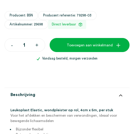
Producent: BSN
Producent referentie: 79298-03
Artikelnummer: 29698
Direct leverbaar
Leukoplast
-
+
Toevoegen aan winkelmand
Elastic
wondpleister,
4cm
Vandaag besteld, morgen verzonden
x
5m
(1)
aantal
Beschrijving
Leukoplast Elastic, wondpleister op rol, 4cm x 5m, per stuk
Voor het afdekken en beschermen van verwondingen, ideaal voor
bewegende lichaamsdelen
Bijzonder flexibel