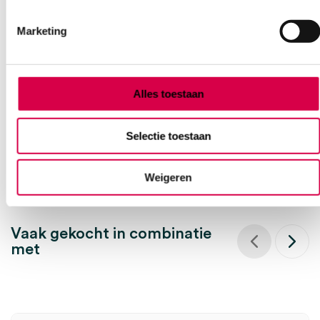
Marketing
Curaplast Sensitive wondpleister, 4cm x 5m (1)
LOHMANN
1 stuk, 4cm x 5m, onsteriel
Alles toestaan
5.70
Direct leverbaar
6.21
incl. BTW
Selectie toestaan
Weigeren
Vaak gekocht in combinatie
met