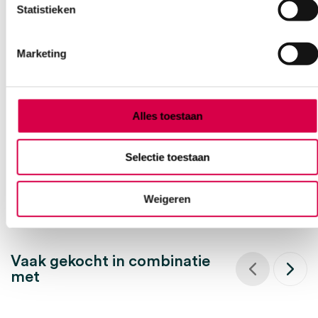
Statistieken
Medicijnbekers zonder deksel, 30ml,
Marketing
transparant (3750)
SERVOPRAX
3750 stuks, transparant, onsteriel
Alles toestaan
71.56
Direct leverbaar
Selectie toestaan
86.59
incl. BTW
Weigeren
Vaak gekocht in combinatie
met