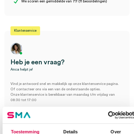
We scoren een gemiddelde van 7.1! (11 beoordelingen)
beoordelen
Je moet
ingelogd zijn
om een beoordeling te plaatsen.
Klantenservice
Heb je een vraag?
Anca helpt je!
Vind je antwoord snel en makkelijk op onze klantenservice pagina.
Of contacteer ons via een van de onderstaande opties.
Onze klantenservice is bereikbaar van maandag t/m vrijdag van
08:30 tot 17:00
Bel Anca
E-mail Anca
Contactformulier
Toestemming
Details
Over