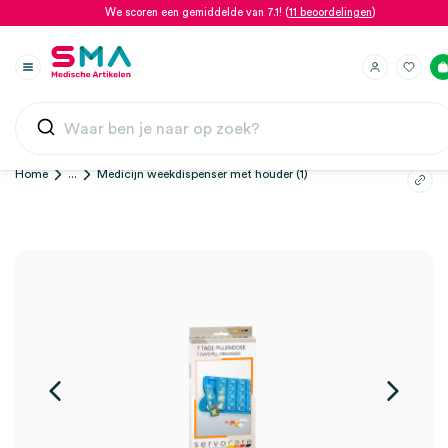
We scoren een gemiddelde van 7.1! (
11 beoordelingen
)
Home
...
Medicijn weekdispenser met houder (1)