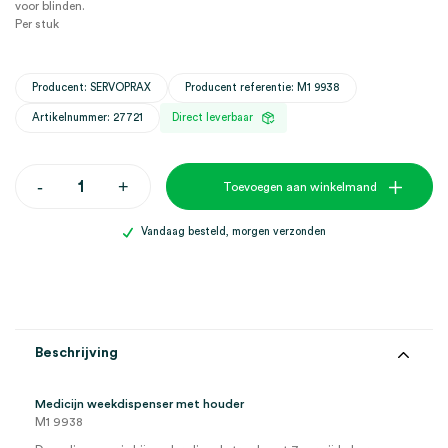
voor blinden.
Per stuk
Producent: SERVOPRAX
Producent referentie: M1 9938
Artikelnummer: 27721
Direct leverbaar
Medicijn
-
+
Toevoegen aan winkelmand
weekdispenser
met
houder
Vandaag besteld, morgen verzonden
(1)
aantal
Beschrijving
Medicijn weekdispenser met houder
M1 9938