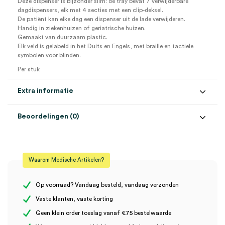
Deze dispenser is bijzonder slim: de tray bevat 7 verwijderbare
dagdispensers, elk met 4 secties met een clip-deksel.
De patiënt kan elke dag een dispenser uit de lade verwijderen.
Handig in ziekenhuizen of geriatrische huizen.
Gemaakt van duurzaam plastic.
Elk veld is gelabeld in het Duits en Engels, met braille en tactiele
symbolen voor blinden.
Per stuk
Extra informatie
Beoordelingen (0)
Aantal
1 stuk
Beoordelingen
Kleur
blauw
Waarom Medische Artikelen?
Steriel
onsteriel
Er zijn nog geen beoordelingen.
Op voorraad? Vandaag besteld, vandaag verzonden
Vaste klanten, vaste korting
Geen klein order toeslag vanaf €75 bestelwaarde
Wees de eerste om “Medicijn weekdispenser met houder (1)” te