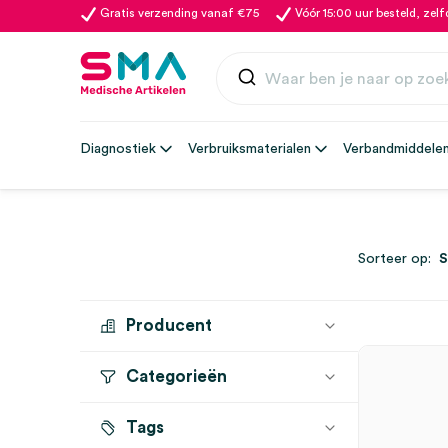
Gratis verzending vanaf €75
Vóór 15:00 uur besteld, zel
Diagnostiek
Verbruiksmaterialen
Verbandmiddele
Sorteer op:
Producent
Categorieën
EKASTU SAFETY
(1)
Tags
Overige Bescherming
(1)