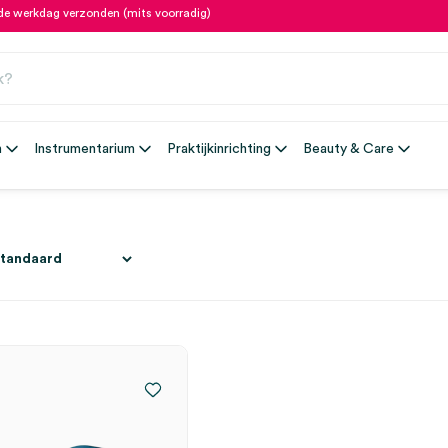
fde werkdag verzonden (mits voorradig)
n
Instrumentarium
Praktijkinrichting
Beauty & Care