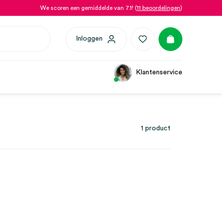
We scoren een gemiddelde van 7.1! (
11 beoordelingen
)
Inloggen
Klantenservice
1 product