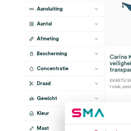
Aansluiting
Aantal
Afmeting
1 stuk
(1)
Bescherming
Carina 
veilighe
Concentratie
transpar
EKASTU S
Draad
1 stuk, onst
Gewicht
Kleur
Dir
Maat