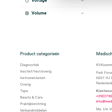
Voltage
Volume
Product categorieën
Medisch
Diagnostiek
KVKnumme
Inactief/test/overig
Park Foru
Instrumentarium
5657 HJ 
Nederlan
Overig
Tape
Klantens
+31(0)73
Beauty & Care
info@medi
Praktijkinrichting
Ma. t/m Vr
Verbandmiddelen