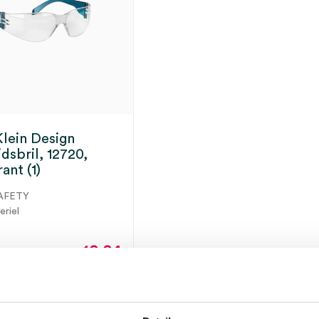
Klein Design
idsbril, 12720,
ant (1)
AFETY
eriel
10.04
12.15
incl.
ect leverbaar
BTW