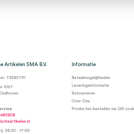
e Artikelen SMA B.V.
Informatie
r: 73580791
Betaalmogelijkheden
Leveringsinformatie
m 1057
Eindhoven
Retourneren
d
Over Ons
ervice
Producten bestellen via QR-cod
6480808
scheartikelen.nl
ij. 08:30 - 17:00