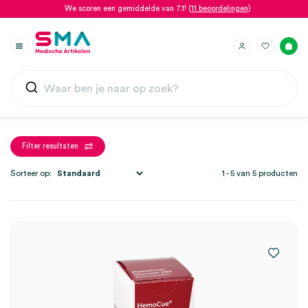
We scoren een gemiddelde van 7.1! (
11 beoordelingen
)
Filter resultaten
Sorteer op:
1 - 5 van 5 producten