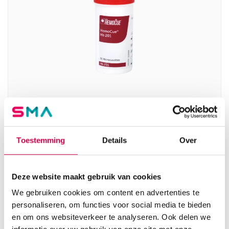
HemoCue Hb 201 microcuvetten (50)
HEMOCUE
Toestemming
Details
Over
50 stuks, hemoglobine, onsteriel
62.58
Deze website maakt gebruik van cookies
Direct leverbaar
75.72
incl. BTW
We gebruiken cookies om content en advertenties te
personaliseren, om functies voor social media te bieden
en om ons websiteverkeer te analyseren. Ook delen we