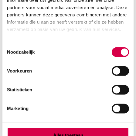
informatie over uw gebruik van onze site met onze
partners voor social media, adverteren en analyse. Deze
partners kunnen deze gegevens combineren met andere
informatie die u aan ze heeft verstrekt of die ze hebben
verzameld op basis van uw gebruik van hun services.
Toestemmingsselectie
Noodzakelijk
Voorkeuren
HemoCue Hb 301 hemoglobine cuvetten (50)
HEMOCUE
Statistieken
50 stuks, hemoglobine, onsteriel
72.23
Marketing
3 tot 5 werkdagen
87.40
incl. BTW
Alles toestaan