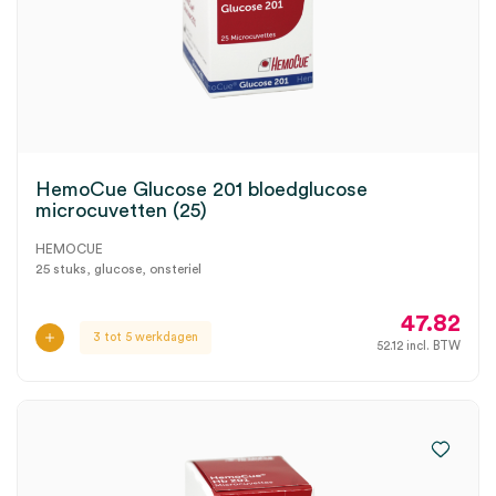
HemoCue Glucose 201 bloedglucose
microcuvetten (25)
HEMOCUE
25 stuks, glucose, onsteriel
47.82
3 tot 5 werkdagen
52.12
incl. BTW