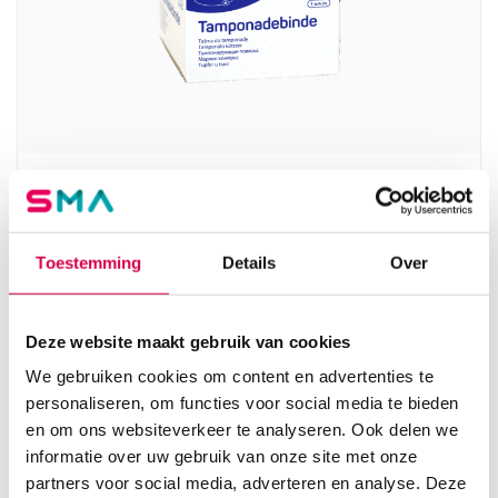
Tamponadebinde gaasstrook, 1cm x 5m, 24
draads, steriel (1)
HARTMANN
Toestemming
Details
Over
1 stuk, 1cm x 5m, steriel
7.81
Deze website maakt gebruik van cookies
Direct leverbaar
8.51
incl. BTW
We gebruiken cookies om content en advertenties te
personaliseren, om functies voor social media te bieden
en om ons websiteverkeer te analyseren. Ook delen we
informatie over uw gebruik van onze site met onze
partners voor social media, adverteren en analyse. Deze