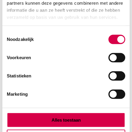
partners kunnen deze gegevens combineren met andere
Product categorieën
informatie die u aan ze heeft verstrekt of die ze hebben
Diagnostiek
verzameld op basis van uw gebruik van hun services.
Inactief/test/overig
Instrumentarium
Toestemmingsselectie
Overig
Noodzakelijk
Tape
Beauty & Care
Praktijkinrichting
Voorkeuren
Verbandmiddelen
Verbruiksmaterialen
Statistieken
Medische Artikelen SMA B.V.
Marketing
KVKnummer: 73580791
Park Forum 1057
5657 HJ Eindhoven
Nederland
Alles toestaan
Klantenservice
+31(0)736480808