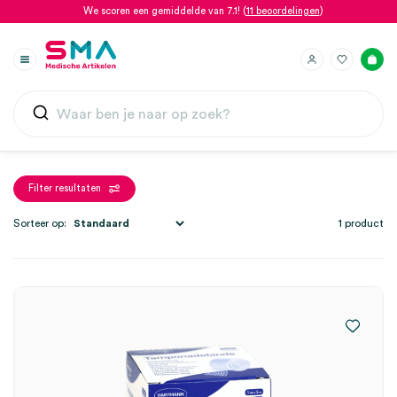
We scoren een gemiddelde van 7.1! (
11 beoordelingen
)
Filter resultaten
Sorteer op:
1 product