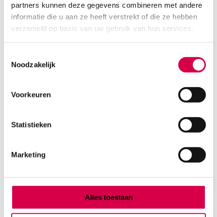
partners kunnen deze gegevens combineren met andere
Product categorieën
informatie die u aan ze heeft verstrekt of die ze hebben
Diagnostiek
verzameld op basis van uw gebruik van hun services.
Inactief/test/overig
Instrumentarium
Toestemmingsselectie
Overig
Noodzakelijk
Tape
Beauty & Care
Praktijkinrichting
Voorkeuren
Verbandmiddelen
Verbruiksmaterialen
Statistieken
Medische Artikelen SMA B.V.
Marketing
KVKnummer: 73580791
Park Forum 1057
5657 HJ Eindhoven
Nederland
Alles toestaan
Klantenservice
+31(0)736480808