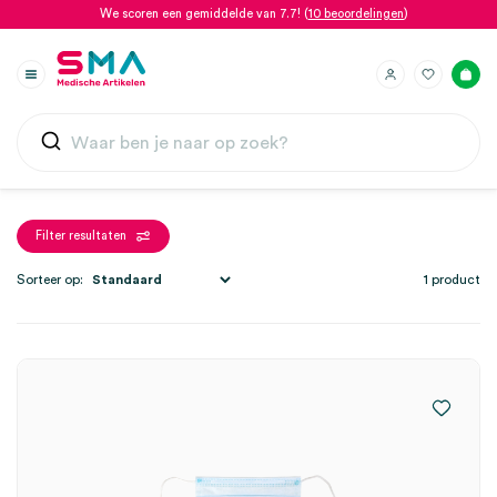
We scoren een gemiddelde van 7.7! (
10 beoordelingen
)
Filter resultaten
Sorteer op:
1 product