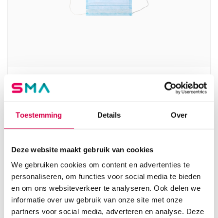
Mondmaskers, blauw/wit, 3-laags,
oorelastieken (50)
TIANJIN
Toestemming
Details
Over
50 stuks, blauw, onsteriel
9.81
Deze website maakt gebruik van cookies
Direct leverbaar
11.87
incl. BTW
We gebruiken cookies om content en advertenties te
personaliseren, om functies voor social media te bieden
en om ons websiteverkeer te analyseren. Ook delen we
informatie over uw gebruik van onze site met onze
partners voor social media, adverteren en analyse. Deze