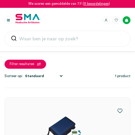
We scoren een gemiddelde van 7.1! (
11 beoordelingen
)
Filter resultaten
Sorteer op:
1 product