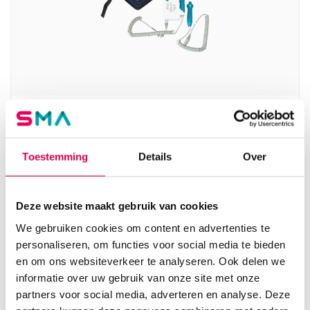
SonoTrax Ultrasonic Pocket Doppler (1)
EDAN
Toestemming
Details
Over
1 set, onsteriel, 4 MHz, 8 MHz
379.20
3 tot 5 werkdagen
458.83
incl. BTW
Deze website maakt gebruik van cookies
We gebruiken cookies om content en advertenties te
personaliseren, om functies voor social media te bieden
en om ons websiteverkeer te analyseren. Ook delen we
informatie over uw gebruik van onze site met onze
partners voor social media, adverteren en analyse. Deze
Product categorieën