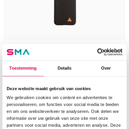
Heine DELTA30 + DELTAone, cover voor
Apple iPhone 11 (1)
HEINE
Toestemming
Details
Over
1 stuk, DELTA30, DELTAone, onsteriel
65.32
Deze website maakt gebruik van cookies
3 tot 5 werkdagen
79.04
incl. BTW
We gebruiken cookies om content en advertenties te
personaliseren, om functies voor social media te bieden
en om ons websiteverkeer te analyseren. Ook delen we
informatie over uw gebruik van onze site met onze
partners voor social media, adverteren en analyse. Deze