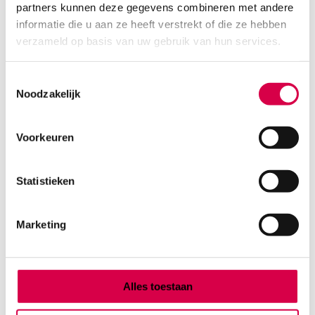
partners kunnen deze gegevens combineren met andere
Product categorieën
informatie die u aan ze heeft verstrekt of die ze hebben
Diagnostiek
verzameld op basis van uw gebruik van hun services.
Inactief/test/overig
Instrumentarium
Toestemmingsselectie
Overig
Noodzakelijk
Tape
Beauty & Care
Praktijkinrichting
Voorkeuren
Verbandmiddelen
Verbruiksmaterialen
Statistieken
Medische Artikelen SMA B.V.
Marketing
KVKnummer: 73580791
Park Forum 1057
5657 HJ Eindhoven
Nederland
Alles toestaan
Klantenservice
+31(0)736480808