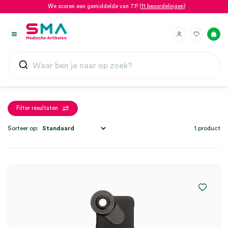
We scoren een gemiddelde van 7.1! (
11 beoordelingen
)
Filter resultaten
Sorteer op:
1 product