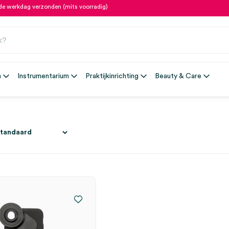
fde werkdag verzonden (mits voorradig)
n
Instrumentarium
Praktijkinrichting
Beauty & Care