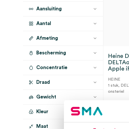
Aansluiting
Aantal
Afmeting
1 stuk
(1)
Bescherming
Heine 
DELTAon
Concentratie
Apple i
HEINE
Draad
1 stuk, DE
onsteriel
Gewicht
Kleur
Dir
Maat