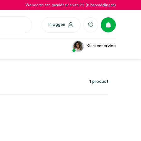
We scoren een gemiddelde van 7.1! (
11 beoordelingen
)
Inloggen
Klantenservice
1 product