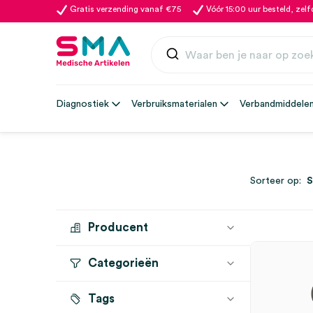
Gratis verzending vanaf €75
Vóór 15:00 uur besteld, zel
Diagnostiek
Verbruiksmaterialen
Verbandmiddele
Sorteer op:
Producent
Categorieën
HEINE
(1)
Tags
Dermatoscopen
(1)