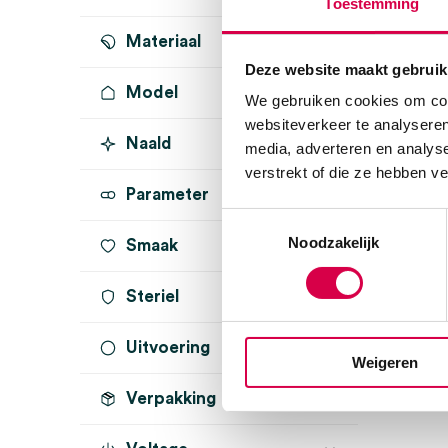
Toestemming
Materiaal
Deze website maakt gebruik
Model
We gebruiken cookies om cont
websiteverkeer te analyseren
Naald
DELTA30
(1)
media, adverteren en analys
verstrekt of die ze hebben v
DELTAone
(1)
Parameter
Toestemmingsselectie
Noodzakelijk
Smaak
Steriel
Uitvoering
onsteriel
(1)
Weigeren
Verpakking
Apple iPhone X/XS
(1)