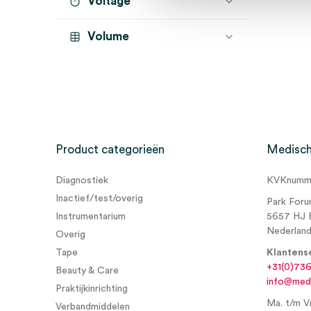
Voltage
Volume
Product categorieën
Medisch
Diagnostiek
KVKnumme
Inactief/test/overig
Park Foru
Instrumentarium
5657 HJ 
Nederlan
Overig
Tape
Klantens
+31(0)73
Beauty & Care
info@medi
Praktijkinrichting
Ma. t/m Vr
Verbandmiddelen