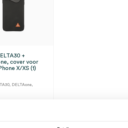
DELTA30 +
e, cover voor
Phone X/XS (1)
LTA30, DELTAone,
65.32
79.04
incl.
ect leverbaar
BTW