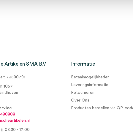
e Artikelen SMA B.V.
Informatie
r: 73580791
Betaalmogelijkheden
Leveringsinformatie
m 1057
Eindhoven
Retourneren
d
Over Ons
ervice
Producten bestellen via QR-cod
6480808
scheartikelen.nl
ij. 08:30 - 17:00