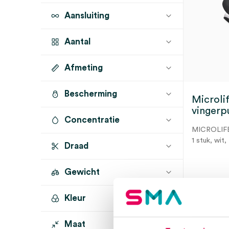
Aansluiting
Aantal
Afmeting
1 stuk
(1)
Bescherming
Microli
vingerp
Concentratie
MICROLIF
1 stuk, wit,
Draad
Gewicht
3 t
Kleur
Maat
wit
(1)