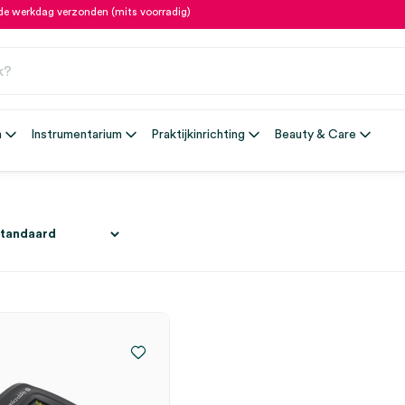
fde werkdag verzonden (mits voorradig)
n
Instrumentarium
Praktijkinrichting
Beauty & Care