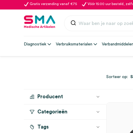
Gratis verzending vanaf €75
Vóór 15:00 uur besteld, zel
Diagnostiek
Verbruiksmaterialen
Verbandmiddele
Sorteer op:
Producent
Categorieën
MICROLIFE
(1)
Tags
Saturatiemeters
(1)