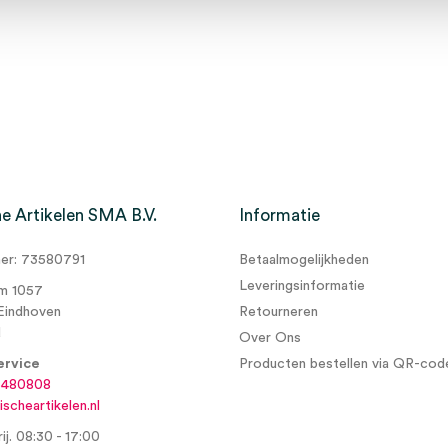
e Artikelen SMA B.V.
Informatie
r: 73580791
Betaalmogelijkheden
Leveringsinformatie
m 1057
Eindhoven
Retourneren
d
Over Ons
ervice
Producten bestellen via QR-cod
6480808
scheartikelen.nl
ij. 08:30 - 17:00