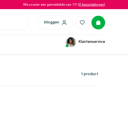
We scoren een gemiddelde van 7.1! (
11 beoordelingen
)
Inloggen
Klantenservice
1 product