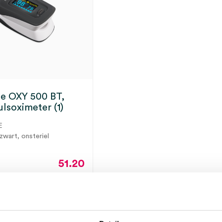
fe OXY 500 BT,
ulsoximeter (1)
E
 zwart, onsteriel
51.20
61.95
incl.
ot 5 werkdagen
BTW