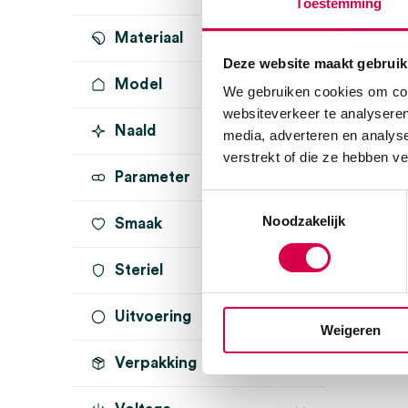
Toestemming
zwart
(1)
Materiaal
Deze website maakt gebruik
Model
We gebruiken cookies om cont
websiteverkeer te analyseren
Naald
media, adverteren en analys
verstrekt of die ze hebben v
Parameter
Toestemmingsselectie
Noodzakelijk
Smaak
Steriel
Uitvoering
onsteriel
(1)
Weigeren
Verpakking
Bluetooth
(1)