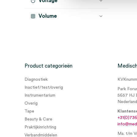
Voltage
Volume
Product categorieën
Medisch
Diagnostiek
KVKnumme
Inactief/test/overig
Park Foru
Instrumentarium
5657 HJ 
Nederlan
Overig
Tape
Klantens
+31(0)73
Beauty & Care
info@medi
Praktijkinrichting
Ma. t/m Vr
Verbandmiddelen