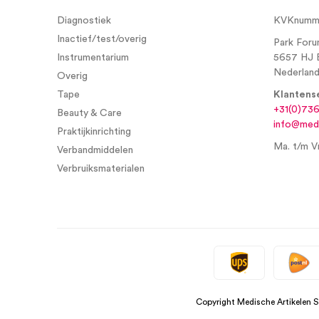
Diagnostiek
KVKnumme
Inactief/test/overig
Park Foru
Instrumentarium
5657 HJ 
Nederlan
Overig
Tape
Klantens
+31(0)73
Beauty & Care
info@medi
Praktijkinrichting
Ma. t/m Vr
Verbandmiddelen
Verbruiksmaterialen
Copyright Medische Artikelen 