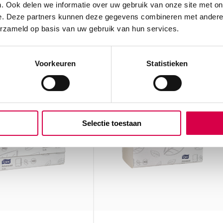
. Ook delen we informatie over uw gebruik van onze site met on
n
54.2
e. Deze partners kunnen deze gegevens combineren met andere i
65.65
incl
erzameld op basis van uw gebruik van hun services.
Direct leverbaar
93.32
BT
112.92
incl.
ect leverbaar
BTW
Voorkeuren
Statistieken
Selectie toestaan