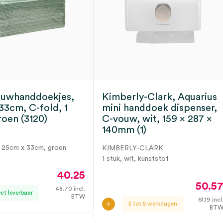
ouwhanddoekjes,
Kimberly-Clark, Aquarius
33cm, C-fold, 1
mini handdoek dispenser,
roen (3120)
C-vouw, wit, 159 x 287 x
140mm (1)
, 25cm x 33cm, groen
KIMBERLY-CLARK
1 stuk, wit, kunststof
40.25
50.5
48.70
incl.
ect leverbaar
BTW
61.19
incl
3 tot 5 werkdagen
BT