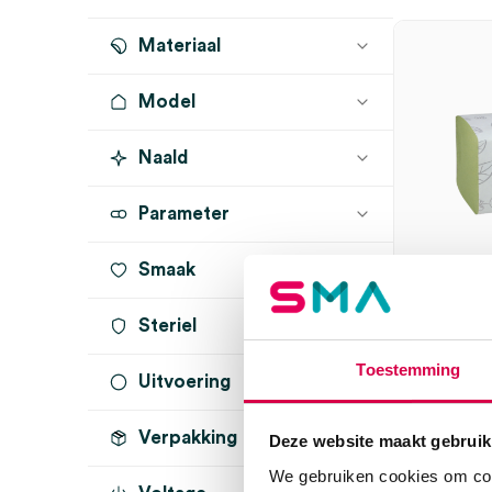
groen
(2)
Materiaal
Model
kunststof
(3)
Naald
Parameter
Smaak
Steriel
Tork H3
Toestemming
vouwha
Uitvoering
onsteriel
(1)
25cm, Z-
groen (
Verpakking
C-fold
(8)
Deze website maakt gebruik
ESSITY
We gebruiken cookies om cont
H3
(6)
15 x 250 st