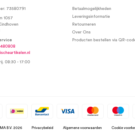
r: 73580791
Betaalmogelijkheden
Leveringsinformatie
m 1057
Eindhoven
Retourneren
d
Over Ons
ervice
Producten bestellen via QR-cod
6480808
scheartikelen.nl
ij. 08:30 - 17:00
SMA B.V. 2026
Privacybeleid
Algemene voorwaarden
Cookie voorke