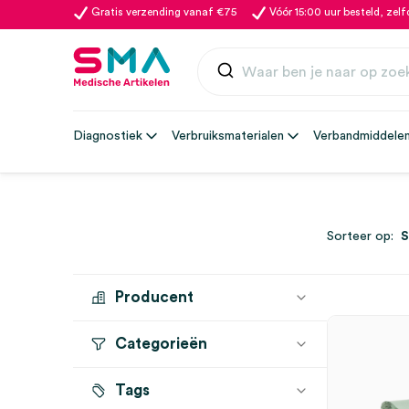
Gratis verzending vanaf €75
Vóór 15:00 uur besteld, zel
Diagnostiek
Verbruiksmaterialen
Verbandmiddele
Sorteer op:
Producent
Categorieën
ESSITY
(6)
FRIPA
(1)
Tags
Handdoekjes en Tissues
(5)