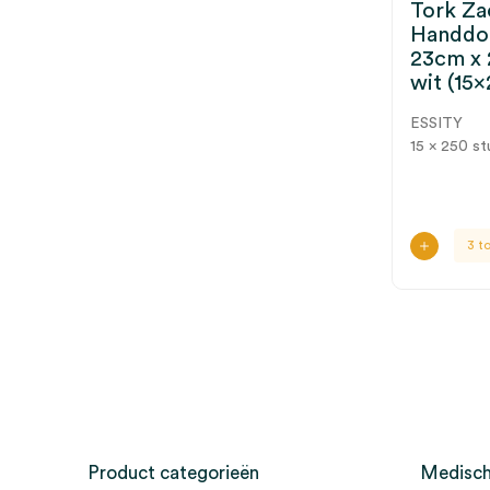
Tork Za
Handdo
23cm x 
wit (15×
ESSITY
15 x 250 st
3 t
Product categorieën
Medisch