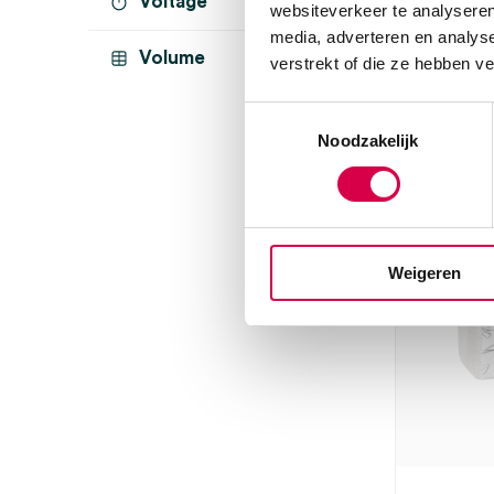
Voltage
websiteverkeer te analyseren
25cm, groe
ZZ-fold
(5)
media, adverteren en analys
Volume
verstrekt of die ze hebben v
2 laags
(3)
Z-fold
(2)
Toestemmingsselectie
Dir
Noodzakelijk
Toon 1 meer
Weigeren