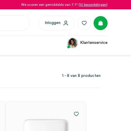
We scoren een gemiddelde van 7.7! (
10 beoordelingen
)
Inloggen
Klantenservice
1 - 8 van 8 producten