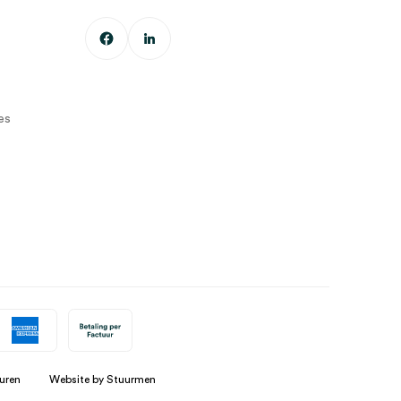
es
uren
Website by Stuurmen