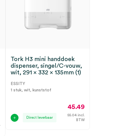
Tork H3 mini handdoek
dispenser, singel/C-vouw,
wit, 291 x 332 x 135mm (1)
ESSITY
1 stuk, wit, kunststof
45.49
7
55.04
incl.
Direct leverbaar
BTW
.
W