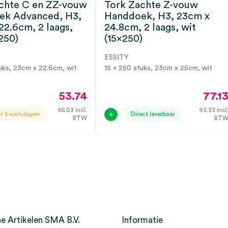
chte C en ZZ-vouw
Tork Zachte Z-vouw
ek Advanced, H3,
Handdoek, H3, 23cm x
22.6cm, 2 laags,
24.8cm, 2 laags, wit
250)
(15×250)
ESSITY
uks, 23cm x 22.6cm, wit
15 x 250 stuks, 23cm x 25cm, wit
53.74
77.1
65.03
incl.
93.33
incl
ot 5 werkdagen
Direct leverbaar
BTW
BT
e Artikelen SMA B.V.
Informatie