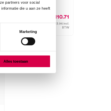
ze partners voor social
23cm, wit
6
nformatie die u aan ze heeft
.
110.71
W
133.96
incl.
3 tot 5 werkdagen
BTW
Marketing
Alles toestaan