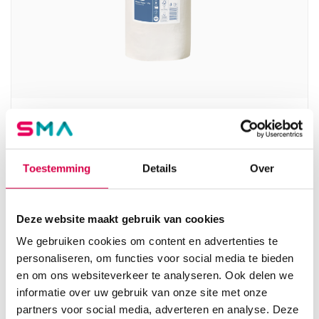
Tork Basic Centerfeed Poetspapier, M1, 1-
laags, wit (11)
ESSITY
Toestemming
Details
Over
11 rollen, wit, 1-laags, Centerfeed, M1
94.74
Deze website maakt gebruik van cookies
Direct leverbaar
114.64
incl. BTW
We gebruiken cookies om content en advertenties te
personaliseren, om functies voor social media te bieden
en om ons websiteverkeer te analyseren. Ook delen we
informatie over uw gebruik van onze site met onze
partners voor social media, adverteren en analyse. Deze