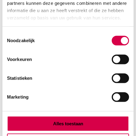
partners kunnen deze gegevens combineren met andere
Product categorieën
informatie die u aan ze heeft verstrekt of die ze hebben
Diagnostiek
verzameld op basis van uw gebruik van hun services.
Inactief/test/overig
Instrumentarium
Toestemmingsselectie
Overig
Noodzakelijk
Tape
Beauty & Care
Praktijkinrichting
Voorkeuren
Verbandmiddelen
Verbruiksmaterialen
Statistieken
Medische Artikelen SMA B.V.
Marketing
KVKnummer: 73580791
Park Forum 1057
5657 HJ Eindhoven
Nederland
Alles toestaan
Klantenservice
+31(0)736480808