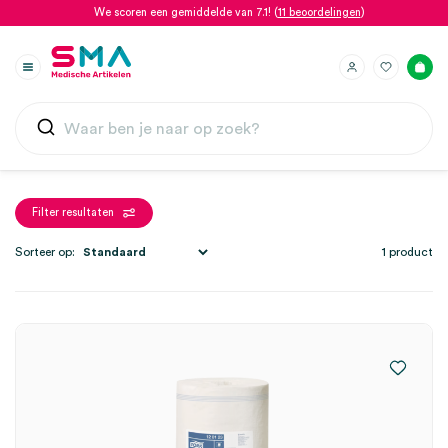
We scoren een gemiddelde van 7.1! (
11 beoordelingen
)
Filter resultaten
Sorteer op:
1 product