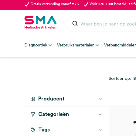
Gratis verzending vanaf €75
Vóór 15:00 uur besteld, zel
Diagnostiek
Verbruiksmaterialen
Verbandmiddele
Sorteer op:
Producent
Categorieën
SERVOPRAX
(1)
Tags
Stethoscopen
(1)