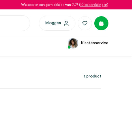
We scoren een gemiddelde van 7.7! (
10 beoordelingen
)
Inloggen
Klantenservice
1 product