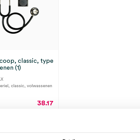
coop, classic, type
enen (1)
AX
teriel, classic, volwassenen
38.17
46.19
incl.
ot 5 werkdagen
BTW