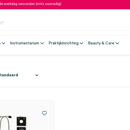
fde werkdag verzonden (mits voorradig)
n
Instrumentarium
Praktijkinrichting
Beauty & Care