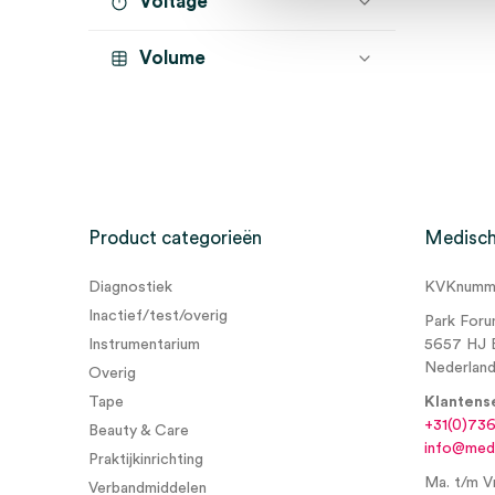
Voltage
Volume
Product categorieën
Medisch
Diagnostiek
KVKnumme
Inactief/test/overig
Park Foru
Instrumentarium
5657 HJ 
Nederlan
Overig
Tape
Klantens
+31(0)73
Beauty & Care
info@medi
Praktijkinrichting
Ma. t/m Vr
Verbandmiddelen