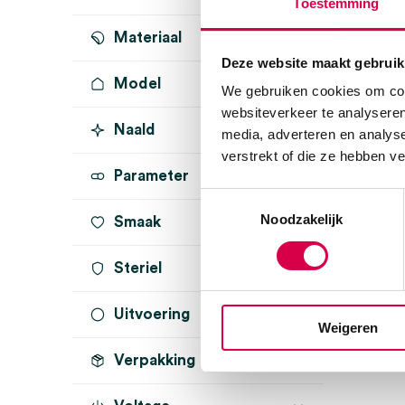
Toestemming
Materiaal
Deze website maakt gebruik
Model
We gebruiken cookies om cont
websiteverkeer te analyseren
Naald
media, adverteren en analys
verstrekt of die ze hebben v
Parameter
Toestemmingsselectie
Noodzakelijk
Smaak
Steriel
Uitvoering
onsteriel
(1)
Weigeren
Verpakking
classic
(1)
volwassenen
(1)