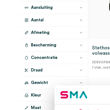
Aansluiting
Aantal
Afmeting
1 stuk
(1)
Bescherming
Stethos
volwass
Concentratie
SERVOPR
1 stuk, ons
Draad
Gewicht
3 t
Kleur
Maat