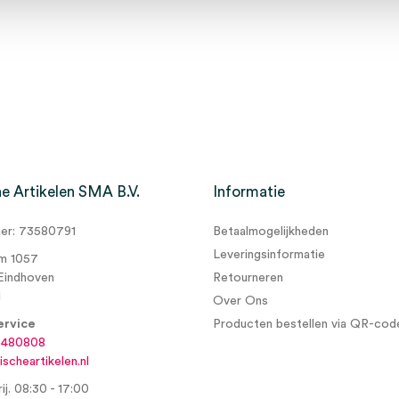
e Artikelen SMA B.V.
Informatie
r: 73580791
Betaalmogelijkheden
Leveringsinformatie
m 1057
Eindhoven
Retourneren
d
Over Ons
ervice
Producten bestellen via QR-cod
6480808
scheartikelen.nl
ij. 08:30 - 17:00