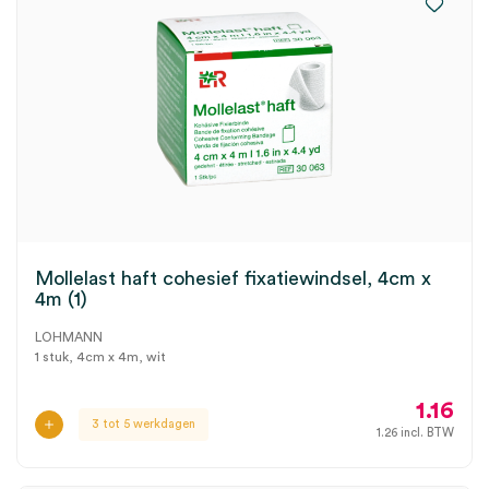
Mollelast haft cohesief fixatiewindsel, 4cm x
4m (1)
LOHMANN
1 stuk, 4cm x 4m, wit
1.16
3 tot 5 werkdagen
1.26
incl. BTW