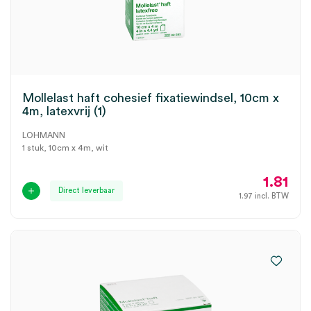
Mollelast haft cohesief fixatiewindsel, 10cm x
4m, latexvrij (1)
LOHMANN
1 stuk, 10cm x 4m, wit
1.81
Direct leverbaar
1.97
incl. BTW