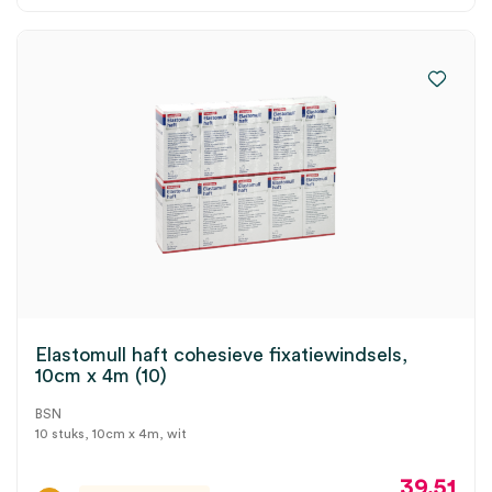
Elastomull haft cohesieve fixatiewindsels,
10cm x 4m (10)
BSN
10 stuks, 10cm x 4m, wit
39.51