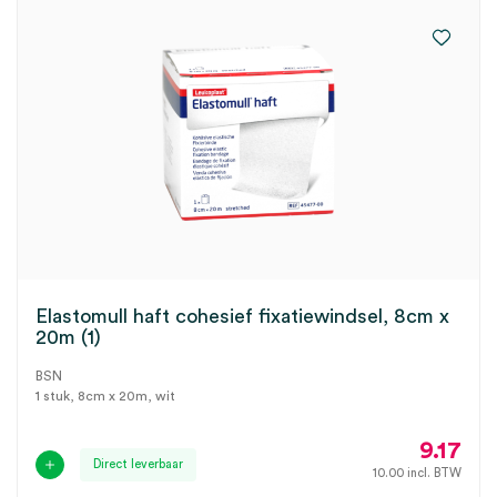
Elastomull haft cohesief fixatiewindsel, 8cm x
20m (1)
BSN
1 stuk, 8cm x 20m, wit
9.17
Direct leverbaar
10.00
incl. BTW