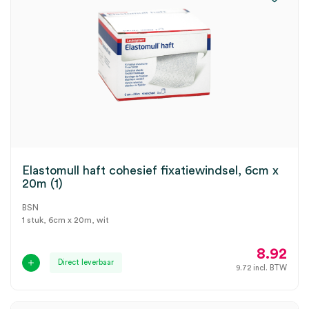
Elastomull haft cohesief fixatiewindsel, 6cm x
20m (1)
BSN
1 stuk, 6cm x 20m, wit
8.92
Direct leverbaar
9.72
incl. BTW