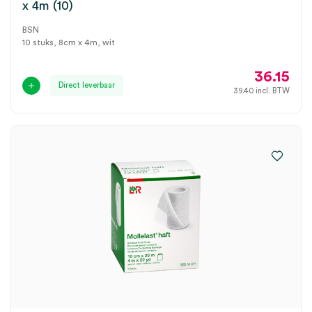
x 4m (10)
BSN
10 stuks, 8cm x 4m, wit
36.15
Direct leverbaar
39.40
incl. BTW