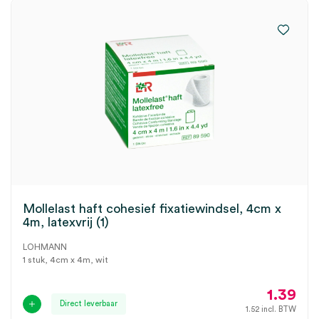
Mollelast haft cohesief fixatiewindsel, 4cm x
4m, latexvrij (1)
LOHMANN
1 stuk, 4cm x 4m, wit
1.39
Direct leverbaar
1.52
incl. BTW