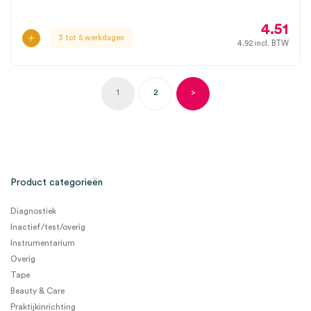
4.51
3 tot 5 werkdagen
4.92
incl. BTW
1
2
>
Product categorieën
Diagnostiek
Inactief/test/overig
Instrumentarium
Overig
Tape
Beauty & Care
Praktijkinrichting