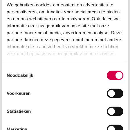
We gebruiken cookies om content en advertenties te
personaliseren, om functies voor social media te bieden
en om ons websiteverkeer te analyseren. Ook delen we
Mollelast haft cohesief fixatiewindsel, 10cm x
20m, latexvrij (1)
informatie over uw gebruik van onze site met onze
partners voor social media, adverteren en analyse. Deze
LOHMANN
partners kunnen deze gegevens combineren met andere
1 stuk, 10cm x 20m, wit
informatie die u aan ze heeft verstrekt of die ze hebben
6.12
verzameld op basis van uw gebruik van hun services.
3 tot 5 werkdagen
6.67
incl. BTW
Toestemmingsselectie
Noodzakelijk
Voorkeuren
Statistieken
Marketing