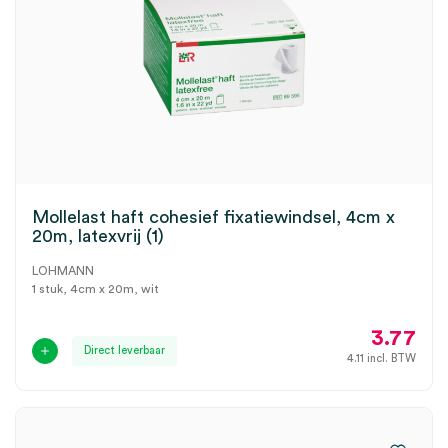
Mollelast haft cohesief fixatiewindsel, 4cm x
20m, latexvrij (1)
LOHMANN
1 stuk, 4cm x 20m, wit
3.77
Direct leverbaar
4.11
incl. BTW