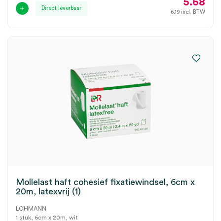
5.68
Direct leverbaar
6.19
incl. BTW
Mollelast haft cohesief fixatiewindsel, 6cm x
20m, latexvrij (1)
LOHMANN
1 stuk, 6cm x 20m, wit