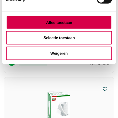
Alles toestaan
Mollelast haft cohesief fixatiewindsel, 10cm x
4m (1)
Selectie toestaan
LOHMANN
1 stuk, 10cm x 4m, wit
Weigeren
1.90
Direct leverbaar
2.07
incl. BTW