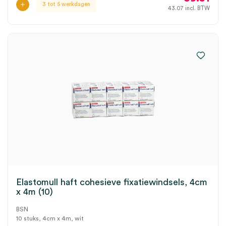
3 tot 5 werkdagen
43.07
incl. BTW
Elastomull haft cohesieve fixatiewindsels, 4cm
x 4m (10)
BSN
10 stuks, 4cm x 4m, wit