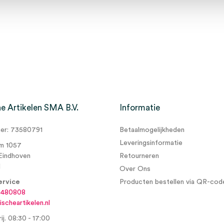
e Artikelen SMA B.V.
Informatie
r: 73580791
Betaalmogelijkheden
Leveringsinformatie
m 1057
Eindhoven
Retourneren
d
Over Ons
ervice
Producten bestellen via QR-cod
6480808
scheartikelen.nl
ij. 08:30 - 17:00