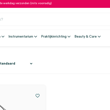
fde werkdag verzonden (mits voorradig)
n
Instrumentarium
Praktijkinrichting
Beauty & Care