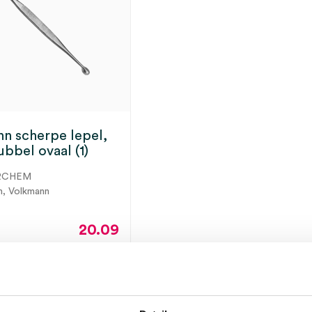
n scherpe lepel,
bbel ovaal (1)
RCHEM
m, Volkmann
20.09
24.31
incl.
ect leverbaar
BTW