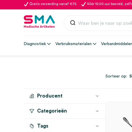
Gratis verzending vanaf €75
Vóór 15:00 uur besteld, zel
Diagnostiek
Verbruiksmaterialen
Verbandmiddele
Sorteer op:
Producent
Categorieën
MEDIPHARCHEM
(1)
Tags
Scherpe lepels
(1)