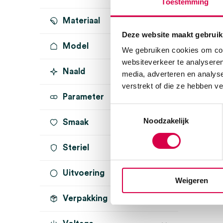
Toestemming
Materiaal
Deze website maakt gebruik
Model
We gebruiken cookies om cont
websiteverkeer te analyseren
Naald
Volkmann
(1)
media, adverteren en analys
verstrekt of die ze hebben v
Parameter
Toestemmingsselectie
Noodzakelijk
Smaak
Steriel
Uitvoering
onsteriel
(1)
Weigeren
Verpakking
dubbel ovaal
(1)