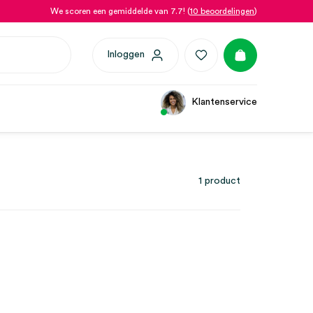
We scoren een gemiddelde van 7.7! (
10 beoordelingen
)
Inloggen
Klantenservice
1 product