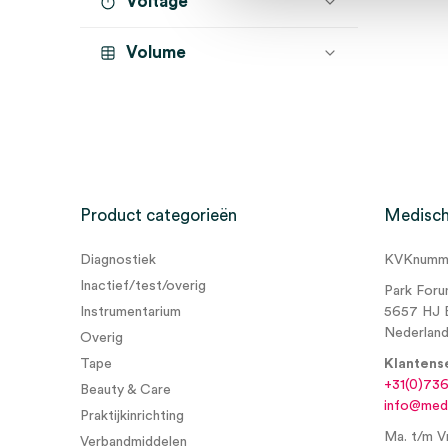
Voltage
Volume
Product categorieën
Medisch
Diagnostiek
KVKnumme
Inactief/test/overig
Park Foru
Instrumentarium
5657 HJ 
Nederlan
Overig
Tape
Klantens
+31(0)73
Beauty & Care
info@medi
Praktijkinrichting
Ma. t/m Vr
Verbandmiddelen