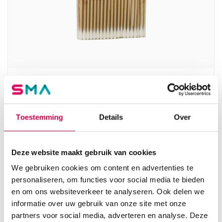
Meditip DUO wattendragers, 7.5cm, dubbele
kleine prop (100)
SERVOPRAX
Toestemming
Details
Over
100 stuks, 7.5cm, onsteriel
1.19
Deze website maakt gebruik van cookies
Direct leverbaar
1.30
incl. BTW
We gebruiken cookies om content en advertenties te
personaliseren, om functies voor social media te bieden
en om ons websiteverkeer te analyseren. Ook delen we
informatie over uw gebruik van onze site met onze
partners voor social media, adverteren en analyse. Deze