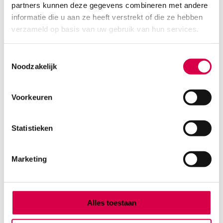
partners kunnen deze gegevens combineren met andere
Product categorieën
informatie die u aan ze heeft verstrekt of die ze hebben
Diagnostiek
verzameld op basis van uw gebruik van hun services.
Inactief/test/overig
Instrumentarium
Toestemmingsselectie
Overig
Noodzakelijk
Tape
Beauty & Care
Praktijkinrichting
Voorkeuren
Verbandmiddelen
Verbruiksmaterialen
Statistieken
Medische Artikelen SMA B.V.
Marketing
KVKnummer: 73580791
Park Forum 1057
5657 HJ Eindhoven
Nederland
Alles toestaan
Klantenservice
+31(0)736480808