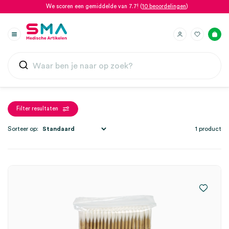
We scoren een gemiddelde van 7.7! (
10 beoordelingen
)
Filter resultaten
Sorteer op:
1 product