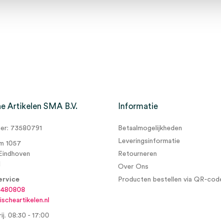
e Artikelen SMA B.V.
Informatie
r: 73580791
Betaalmogelijkheden
Leveringsinformatie
m 1057
Eindhoven
Retourneren
d
Over Ons
ervice
Producten bestellen via QR-cod
6480808
scheartikelen.nl
ij. 08:30 - 17:00