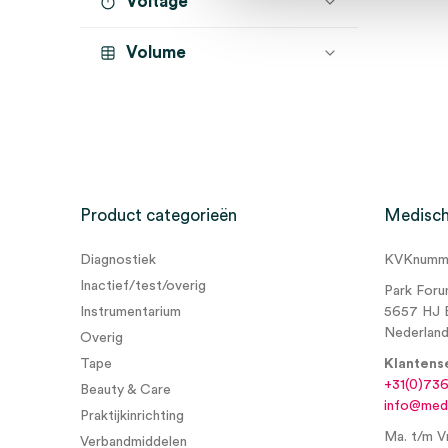
Voltage
Volume
Product categorieën
Medisch
Diagnostiek
KVKnumme
Inactief/test/overig
Park Foru
Instrumentarium
5657 HJ 
Nederlan
Overig
Tape
Klantens
+31(0)73
Beauty & Care
info@medi
Praktijkinrichting
Ma. t/m Vr
Verbandmiddelen