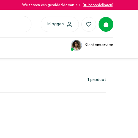
We scoren een gemiddelde van 7.7! (
10 beoordelingen
)
Inloggen
Klantenservice
1 product