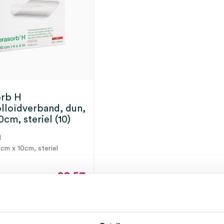
orb H
lloïdverband, dun,
cm, steriel (10)
N
0cm x 10cm, steriel
20.57
22.42
incl.
ot 5 werkdagen
BTW