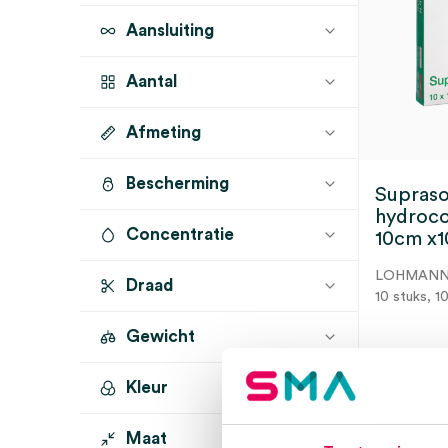
Aansluiting
Aantal
Afmeting
10 stuks
(1)
Bescherming
10cm x 10cm
(1)
Supras
hydroco
Concentratie
10cm x10
LOHMAN
Draad
10 stuks, 1
Gewicht
Kleur
3 t
Maat