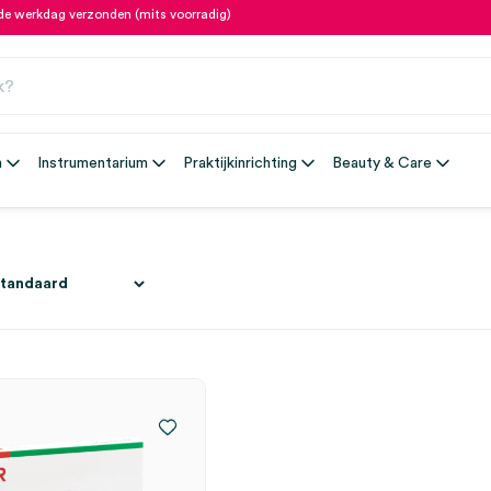
fde werkdag verzonden (mits voorradig)
n
Instrumentarium
Praktijkinrichting
Beauty & Care