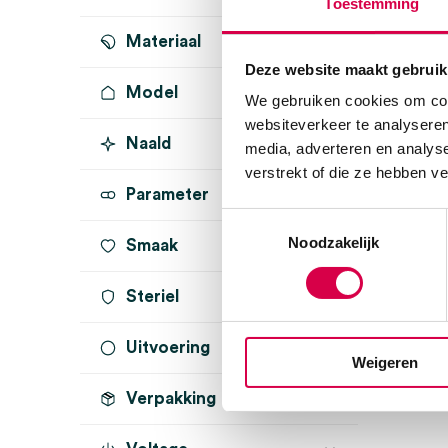
Toestemming
Materiaal
Deze website maakt gebruik
Model
We gebruiken cookies om cont
websiteverkeer te analyseren
Naald
media, adverteren en analys
verstrekt of die ze hebben v
Parameter
Toestemmingsselectie
Noodzakelijk
Smaak
Steriel
Uitvoering
steriel
(1)
Weigeren
Verpakking
dun
(1)