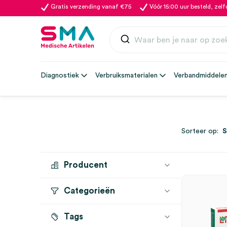
Gratis verzending vanaf €75
Vóór 15:00 uur besteld, zel
Diagnostiek
Verbruiksmaterialen
Verbandmiddele
Sorteer op:
Producent
Categorieën
LOHMANN
(1)
Tags
Wondverband
(1)