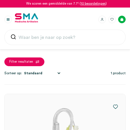
We scoren een gemiddelde van 7.7! (
10 beoordelingen
)
Filter resultaten
Sorteer op:
1 product