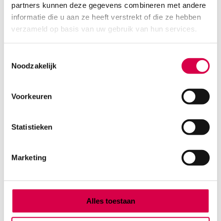
partners kunnen deze gegevens combineren met andere
Product categorieën
informatie die u aan ze heeft verstrekt of die ze hebben
Diagnostiek
verzameld op basis van uw gebruik van hun services.
Inactief/test/overig
Instrumentarium
Toestemmingsselectie
Overig
Noodzakelijk
Tape
Beauty & Care
Praktijkinrichting
Voorkeuren
Verbandmiddelen
Verbruiksmaterialen
Statistieken
Medische Artikelen SMA B.V.
Marketing
KVKnummer: 73580791
Park Forum 1057
5657 HJ Eindhoven
Nederland
Alles toestaan
Klantenservice
+31(0)736480808