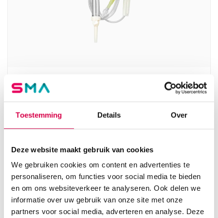
Mediware Perfudrop IG infuussysteem, filter
15µl, slang 175cm (1)
SERVOPRAX
Toestemming
Details
Over
1 stuk, 175cm, steriel
1.41
Deze website maakt gebruik van cookies
Direct leverbaar
1.71
incl. BTW
We gebruiken cookies om content en advertenties te
personaliseren, om functies voor social media te bieden
en om ons websiteverkeer te analyseren. Ook delen we
informatie over uw gebruik van onze site met onze
partners voor social media, adverteren en analyse. Deze