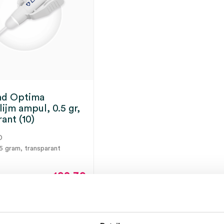
nd Optima
ijm ampul, 0.5 gr,
ant (10)
D
.5 gram, transparant
192.39
209.71
incl.
ot 5 werkdagen
BTW