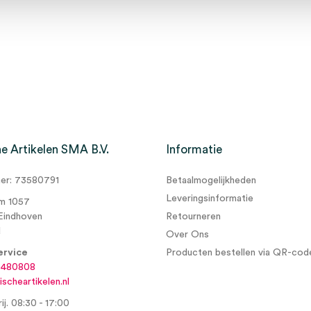
e Artikelen SMA B.V.
Informatie
r: 73580791
Betaalmogelijkheden
Leveringsinformatie
m 1057
Eindhoven
Retourneren
d
Over Ons
ervice
Producten bestellen via QR-cod
6480808
scheartikelen.nl
ij. 08:30 - 17:00