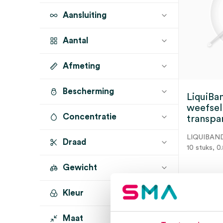
Aansluiting
Aantal
Afmeting
10 stuks
(1)
Bescherming
LiquiBa
weefsell
Concentratie
transpar
LIQUIBAN
Draad
10 stuks, 0
Gewicht
Kleur
0.5 gram
(1)
3 t
Maat
transparant
(1)