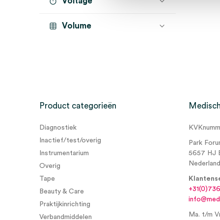
Voltage
Volume
Product categorieën
Medisch
Diagnostiek
KVKnumme
Inactief/test/overig
Park Foru
Instrumentarium
5657 HJ 
Nederlan
Overig
Tape
Klantens
+31(0)73
Beauty & Care
info@medi
Praktijkinrichting
Ma. t/m Vr
Verbandmiddelen