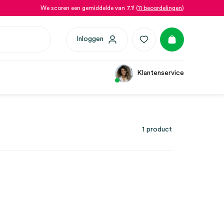
We scoren een gemiddelde van 7.1! (
11 beoordelingen
)
Inloggen
Klantenservice
1 product