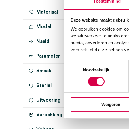
Toestemming
Materiaal
Deze website maakt gebruik
Model
We gebruiken cookies om cont
websiteverkeer te analyseren
Naald
media, adverteren en analys
verstrekt of die ze hebben v
Parameter
Toestemmingsselectie
Noodzakelijk
Smaak
Steriel
Uitvoering
onsteriel
(1)
Weigeren
steriel
(1)
Verpakking
flow control
(1)