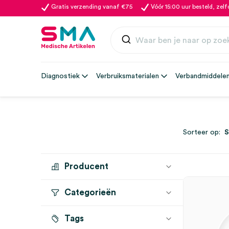
Gratis verzending vanaf €75
Vóór 15:00 uur besteld, zel
Diagnostiek
Verbruiksmaterialen
Verbandmiddele
Sorteer op:
Producent
Categorieën
LIQUIBAND
(1)
Tags
Hechtlijm
(1)