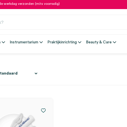
fde werkdag verzonden (mits voorradig)
n
Instrumentarium
Praktijkinrichting
Beauty & Care