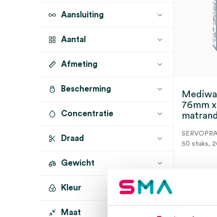
Aansluiting
Aantal
Afmeting
50 stuks
(1)
Bescherming
26mm x 76mm
(1)
Mediwar
76mm x
Concentratie
matrand
SERVOPR
Draad
50 stuks, 
Gewicht
Kleur
Dir
Maat