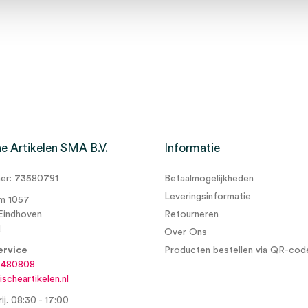
e Artikelen SMA B.V.
Informatie
r: 73580791
Betaalmogelijkheden
Leveringsinformatie
m 1057
Eindhoven
Retourneren
d
Over Ons
ervice
Producten bestellen via QR-cod
6480808
scheartikelen.nl
ij. 08:30 - 17:00