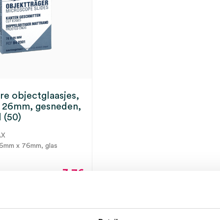
e objectglaasjes,
 26mm, gesneden,
 (50)
AX
26mm x 76mm, glas
3.76
4.55
incl.
ect leverbaar
BTW