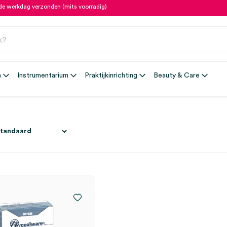
fde werkdag verzonden (mits voorradig)
n
Instrumentarium
Praktijkinrichting
Beauty & Care