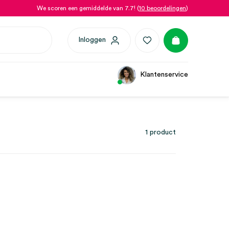
We scoren een gemiddelde van 7.7! (
10 beoordelingen
)
Inloggen
Klantenservice
1 product