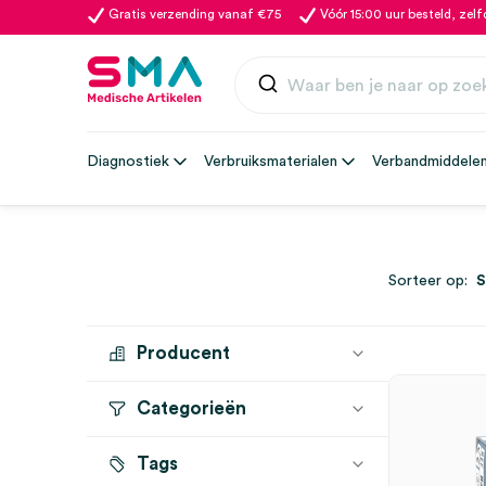
Gratis verzending vanaf €75
Vóór 15:00 uur besteld, zel
Diagnostiek
Verbruiksmaterialen
Verbandmiddele
Sorteer op:
Producent
Categorieën
SERVOPRAX
(1)
Tags
Dekglaasjes
(1)