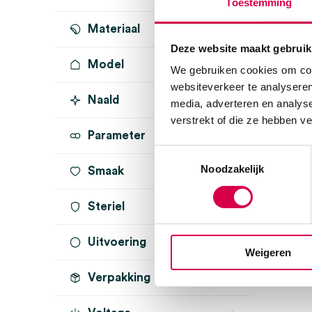
Toestemming
Materiaal
Deze website maakt gebruik
Model
glas
(1)
We gebruiken cookies om cont
websiteverkeer te analyseren
Naald
media, adverteren en analys
verstrekt of die ze hebben v
Parameter
Toestemmingsselectie
Noodzakelijk
Smaak
Steriel
Uitvoering
onsteriel
(1)
Weigeren
Verpakking
gesneden met matrand
(1)