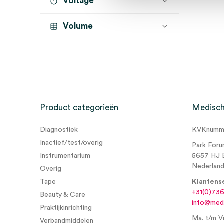
Voltage
Volume
Product categorieën
Medisch
Diagnostiek
KVKnumme
Inactief/test/overig
Park Foru
Instrumentarium
5657 HJ 
Nederlan
Overig
Tape
Klantens
+31(0)73
Beauty & Care
info@medi
Praktijkinrichting
Ma. t/m Vr
Verbandmiddelen