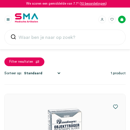
We scoren een gemiddelde van 7.7! (
10 beoordelingen
)
Filter resultaten
Sorteer op:
1 product