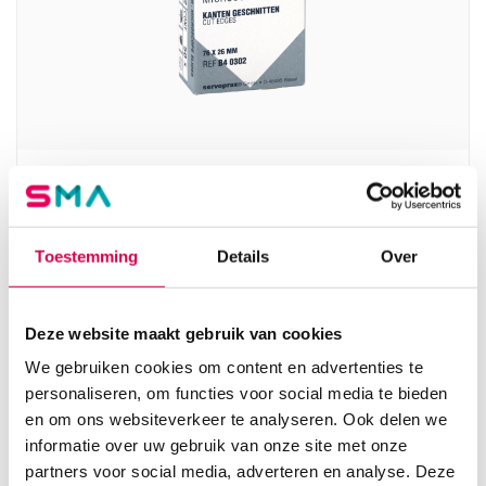
Mediware objectglaasjes, 76mm x 26mm,
zonder matrand (50)
SERVOPRAX
Toestemming
Details
Over
50 stuks, 26mm x 76mm, glas
3.25
Deze website maakt gebruik van cookies
Direct leverbaar
3.93
incl. BTW
We gebruiken cookies om content en advertenties te
personaliseren, om functies voor social media te bieden
en om ons websiteverkeer te analyseren. Ook delen we
informatie over uw gebruik van onze site met onze
partners voor social media, adverteren en analyse. Deze