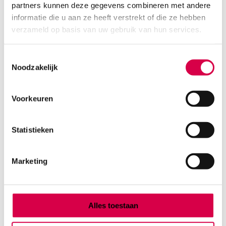
partners kunnen deze gegevens combineren met andere
Product categorieën
informatie die u aan ze heeft verstrekt of die ze hebben
Diagnostiek
verzameld op basis van uw gebruik van hun services.
Inactief/test/overig
Instrumentarium
Toestemmingsselectie
Overig
Noodzakelijk
Tape
Beauty & Care
Praktijkinrichting
Voorkeuren
Verbandmiddelen
Verbruiksmaterialen
Statistieken
Medische Artikelen SMA B.V.
Marketing
KVKnummer: 73580791
Park Forum 1057
5657 HJ Eindhoven
Nederland
Alles toestaan
Klantenservice
+31(0)736480808