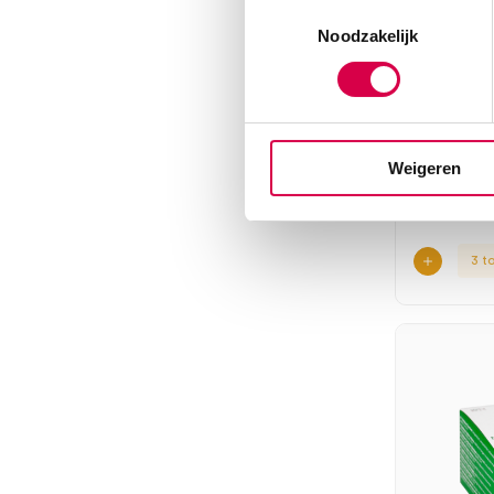
Toestemmingsselectie
Noodzakelijk
Mollela
fixatiew
20m, lat
LOHMAN
1 stuk, 10c
Weigeren
3 t