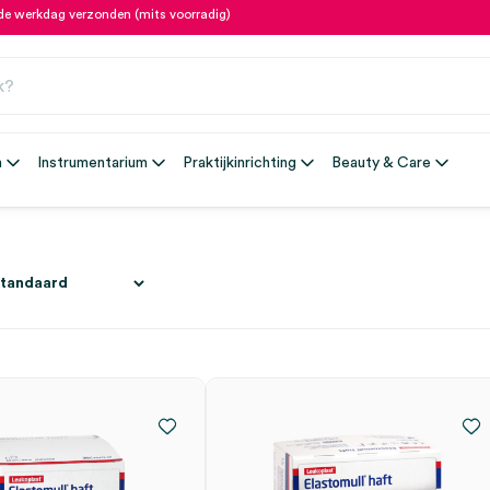
fde werkdag verzonden (mits voorradig)
n
Instrumentarium
Praktijkinrichting
Beauty & Care