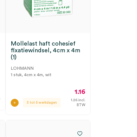
Mollelast haft cohesief
,
fixatiewindsel, 4cm x 4m
(1)
LOHMANN
1 stuk, 4cm x 4m, wit
7
1.16
W
1.26
incl.
3 tot 5 werkdagen
BTW