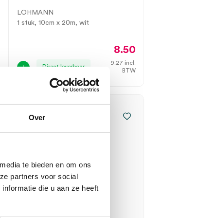
LOHMANN
1 stuk, 10cm x 20m, wit
5
8.50
.
9.27
incl.
Direct leverbaar
W
BTW
Over
 media te bieden en om ons
ze partners voor social
nformatie die u aan ze heeft