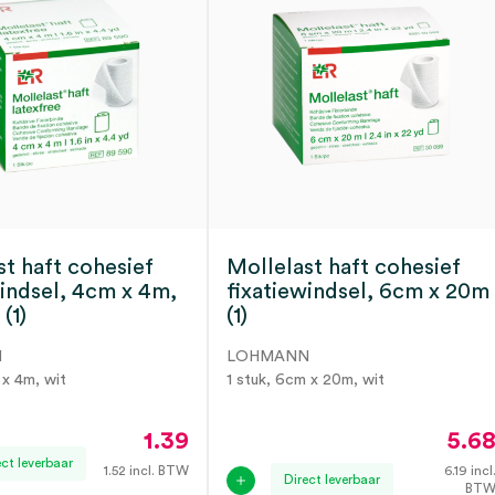
st haft cohesief
Mollelast haft cohesief
windsel, 4cm x 4m,
fixatiewindsel, 6cm x 20m
 (1)
(1)
N
LOHMANN
 x 4m, wit
1 stuk, 6cm x 20m, wit
1.39
5.6
ect leverbaar
1.52
incl. BTW
6.19
incl
Direct leverbaar
BT