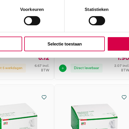
Voorkeuren
Statistieken
st haft cohesief
Mollelast haft cohesief
indsel, 10cm x
fixatiewindsel, 10cm x 4m
exvrij (1)
(1)
N
LOHMANN
m x 20m, wit
1 stuk, 10cm x 4m, wit
Selectie toestaan
6.12
1.9
6.67
incl.
2.07
incl
ot 5 werkdagen
Direct leverbaar
BTW
BT