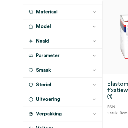
rood
(1)
Materiaal
Model
Naald
Parameter
Smaak
Elastom
Steriel
fixatie
(1)
Uitvoering
onsteriel
(29)
BSN
1 stuk, 8cm
Verpakking
cohesief
(29)
haft
(29)