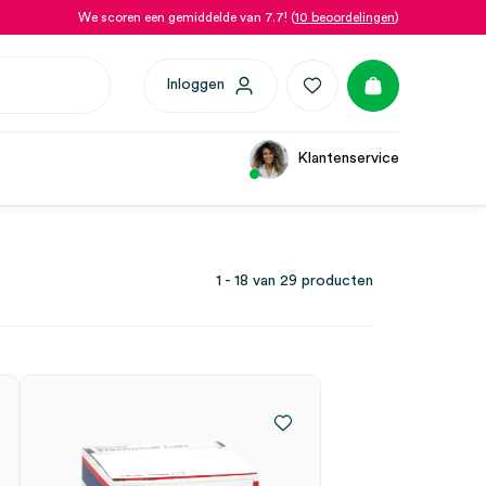
We scoren een gemiddelde van 7.7! (
10 beoordelingen
)
Inloggen
Klantenservice
1 - 18 van 29 producten