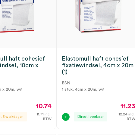
ull haft cohesief
Elastomull haft cohesief
indsel, 10cm x
fixatiewindsel, 4cm x 20m
(1)
BSN
m x 20m, wit
1 stuk, 4cm x 20m, wit
10.74
11.2
11.71
incl.
12.24
incl
ot 5 werkdagen
Direct leverbaar
BTW
BT