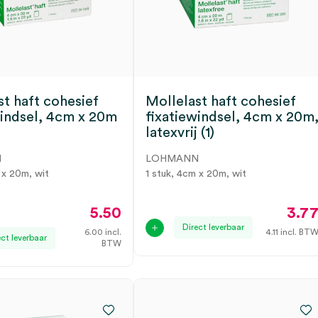
st haft cohesief
Mollelast haft cohesief
windsel, 4cm x 20m
fixatiewindsel, 4cm x 20m
latexvrij (1)
N
LOHMANN
 x 20m, wit
1 stuk, 4cm x 20m, wit
5.50
3.7
Direct leverbaar
6.00
incl.
4.11
incl. BT
ect leverbaar
BTW