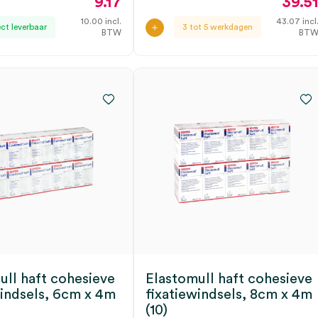
9.17
39.5
10.00
incl.
43.07
incl
ect leverbaar
3 tot 5 werkdagen
BTW
BT
ull haft cohesieve
Elastomull haft cohesieve
windsels, 6cm x 4m
fixatiewindsels, 8cm x 4m
(10)