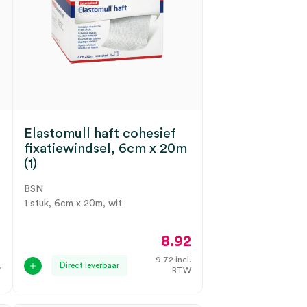
Elastomull haft cohesief
fixatiewindsel, 6cm x 20m
(1)
BSN
1 stuk, 6cm x 20m, wit
3
8.92
.
9.72
incl.
Direct leverbaar
W
BTW