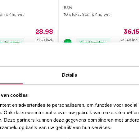
BSN
cm x 4m, wit
10 stuks, 8cm x 4m, wit
28.98
36.1
31.59
incl.
39.40
incl
ect leverbaar
Direct leverbaar
BTW
BT
Details
 van cookies
ent en advertenties te personaliseren, om functies voor social
. Ook delen we informatie over uw gebruik van onze site met on
e. Deze partners kunnen deze gegevens combineren met andere i
erzameld op basis van uw gebruik van hun services.