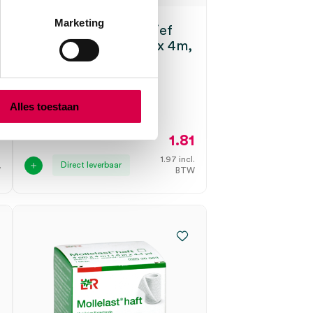
Marketing
Mollelast haft cohesief
fixatiewindsel, 10cm x 4m,
latexvrij (1)
LOHMANN
1 stuk, 10cm x 4m, wit
Alles toestaan
0
1.81
.
1.97
incl.
Direct leverbaar
W
BTW