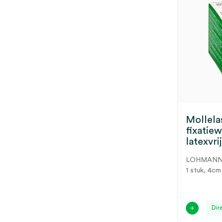
Mollela
fixatie
latexvrij
LOHMAN
1 stuk, 4cm
Dir