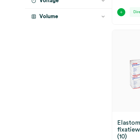
Voltage
latexvrij
(20)
Dir
Volume
Elastom
fixatie
(10)