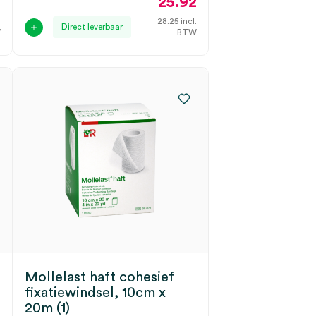
1
25.92
.
28.25
incl.
Direct leverbaar
W
BTW
Mollelast haft cohesief
fixatiewindsel, 10cm x
20m (1)