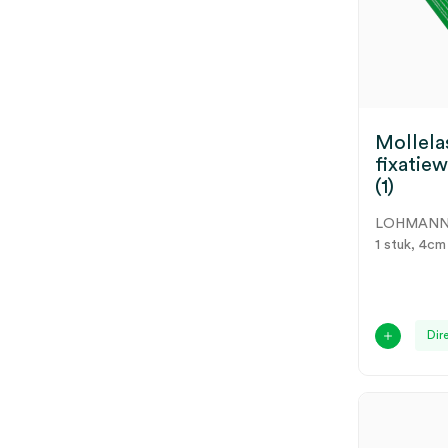
Mollela
fixatie
(1)
LOHMAN
1 stuk, 4cm
Dir