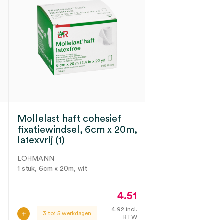
Mollelast haft cohesief
fixatiewindsel, 6cm x 20m,
latexvrij (1)
LOHMANN
1 stuk, 6cm x 20m, wit
8
4.51
.
4.92
incl.
3 tot 5 werkdagen
W
BTW