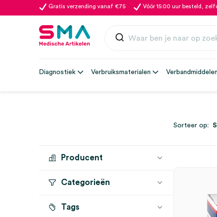
Gratis verzending vanaf €75
Vóór 15:00 uur besteld, zel
Diagnostiek
Verbruiksmaterialen
Verbandmiddele
Sorteer op:
Producent
Categorieën
LOHMANN
(17)
BSN
(8)
Tags
Fixatiewindsels
(29)