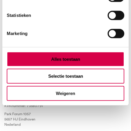
Product categorieën
Statistieken
Diagnostiek
Marketing
Inactief/test/overig
Instrumentarium
Overig
Tape
Alles toestaan
Beauty & Care
Praktijkinrichting
Verbandmiddelen
Selectie toestaan
Verbruiksmaterialen
Weigeren
Medische Artikelen SMA B.V.
KVKnummer: 73580791
Park Forum 1057
5657 HJ Eindhoven
Nederland