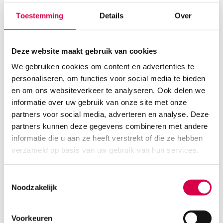
Toestemming
Details
Over
Deze website maakt gebruik van cookies
We gebruiken cookies om content en advertenties te
personaliseren, om functies voor social media te bieden
en om ons websiteverkeer te analyseren. Ook delen we
informatie over uw gebruik van onze site met onze
Sterican intramusculaire naalden, 23G x 2⅜”,
0.6mm x 60mm, blauw (100)
partners voor social media, adverteren en analyse. Deze
partners kunnen deze gegevens combineren met andere
B BRAUN
informatie die u aan ze heeft verstrekt of die ze hebben
100 stuks, blauw, 0.6mm x 60mm, 23G x x 2⅜"
verzameld op basis van uw gebruik van hun services.
10.20
Direct leverbaar
12.34
incl. BTW
Toestemmingsselectie
Noodzakelijk
Voorkeuren