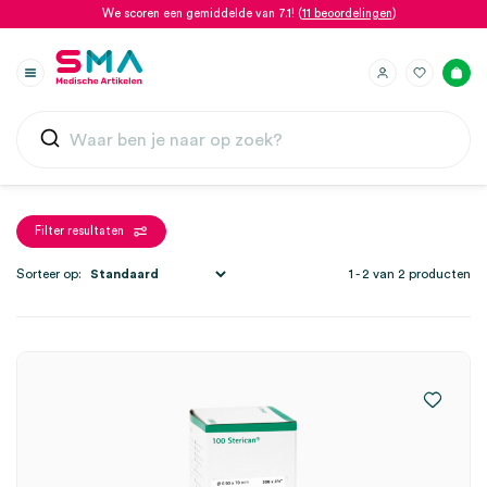
We scoren een gemiddelde van 7.1! (
11 beoordelingen
)
Filter resultaten
Sorteer op:
1 - 2 van 2 producten