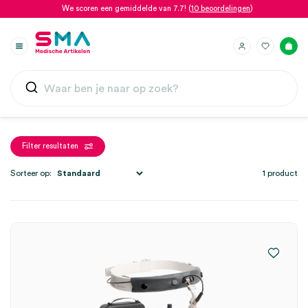
We scoren een gemiddelde van 7.7! (
10 beoordelingen
)
Filter resultaten
Sorteer op:
1 product