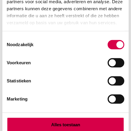
partners voor social media, adverteren en analyse. Deze
partners kunnen deze gegevens combineren met andere
Product categorieën
informatie die u aan ze heeft verstrekt of die ze hebben
verzameld op basis van uw gebruik van hun services.
Diagnostiek
Inactief/test/overig
Toestemmingsselectie
Instrumentarium
Noodzakelijk
Overig
Tape
Beauty & Care
Voorkeuren
Praktijkinrichting
Verbandmiddelen
Statistieken
Verbruiksmaterialen
Medische Artikelen SMA B.V.
Marketing
KVKnummer: 73580791
Park Forum 1057
5657 HJ Eindhoven
Alles toestaan
Nederland