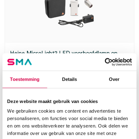
Heine MicroLight2 LED voorhoofdlamp op
lichtgewicht hoofdband met mPack mini,
mPack mini riemclip, E4-USB plug-in
transformator, in koffer (set)
Toestemming
Details
Over
HEINE
1 set, MicroLight2, onsteriel
Deze website maakt gebruik van cookies
1,648.76
3 tot 5 werkdagen
1,995.00
incl. BTW
We gebruiken cookies om content en advertenties te
personaliseren, om functies voor social media te bieden
en om ons websiteverkeer te analyseren. Ook delen we
informatie over uw gebruik van onze site met onze