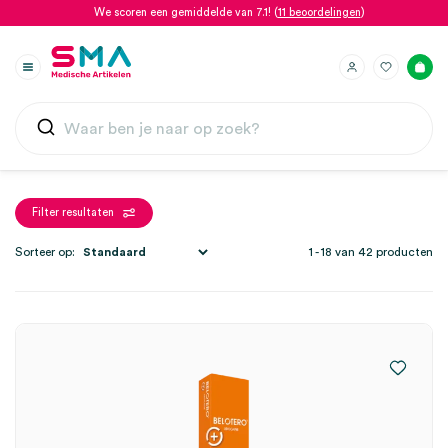
We scoren een gemiddelde van 7.1! (
11 beoordelingen
)
Filter resultaten
Sorteer op:
1 - 18 van 42 producten