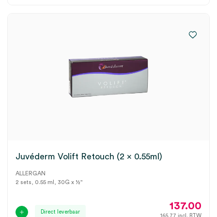
Juvéderm Volift Retouch (2 x 0.55ml)
ALLERGAN
2 sets, 0.55 ml, 30G x ½"
137.00
Direct leverbaar
165.77
incl. BTW