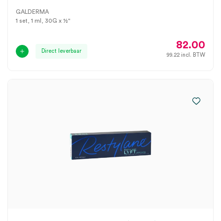
GALDERMA
1 set, 1 ml, 30G x ½"
82.00
Direct leverbaar
99.22
incl. BTW