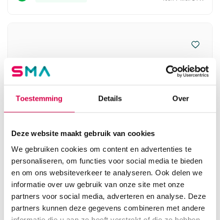
Toestemming
Details
Over
Deze website maakt gebruik van cookies
We gebruiken cookies om content en advertenties te
personaliseren, om functies voor social media te bieden
Juvéderm Voluma (2 x 1ml)
en om ons websiteverkeer te analyseren. Ook delen we
informatie over uw gebruik van onze site met onze
ALLERGAN
2 sets, 1 ml, 27G x ½"
partners voor social media, adverteren en analyse. Deze
partners kunnen deze gegevens combineren met andere
217.00
informatie die u aan ze heeft verstrekt of die ze hebben