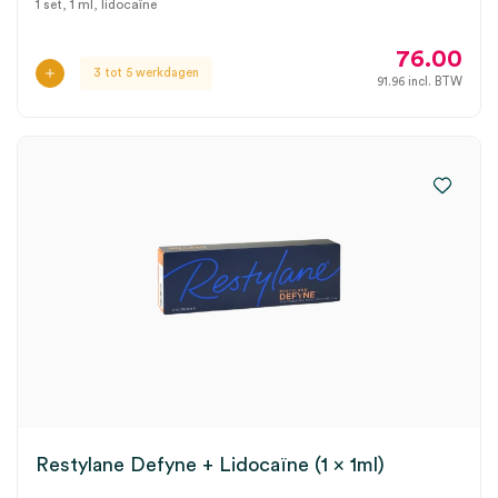
1 set, 1 ml, lidocaïne
76.00
3 tot 5 werkdagen
91.96
incl. BTW
Restylane Defyne + Lidocaïne (1 x 1ml)