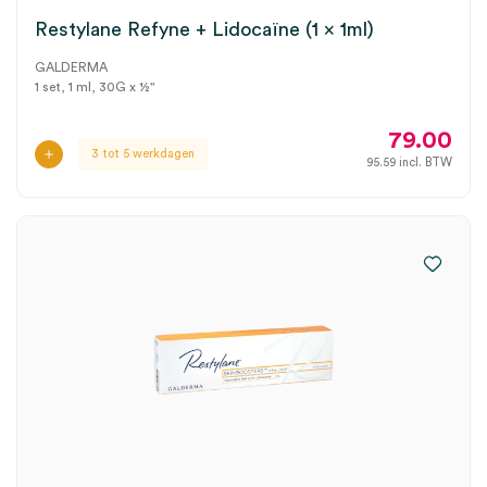
Restylane Refyne + Lidocaïne (1 x 1ml)
GALDERMA
1 set, 1 ml, 30G x ½"
79.00
3 tot 5 werkdagen
95.59
incl. BTW