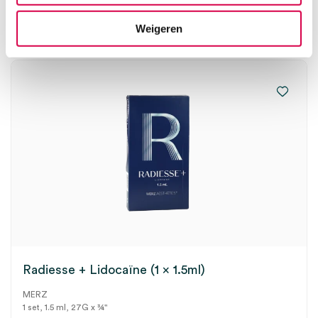
224.00
Direct leverbaar
271.04
incl. BTW
Weigeren
Radiesse + Lidocaïne (1 x 1.5ml)
MERZ
1 set, 1.5 ml, 27G x ¾"