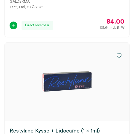
GALDERMA
1 set, 1 ml, 27G x ½"
84.00
Direct leverbaar
101.64
incl. BTW
Restylane Kysse + Lidocaïne (1 x 1ml)