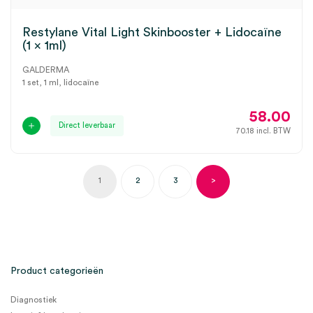
Restylane Vital Light Skinbooster + Lidocaïne
(1 x 1ml)
GALDERMA
1 set, 1 ml, lidocaïne
58.00
Direct leverbaar
70.18
incl. BTW
1
2
3
>
Product categorieën
Diagnostiek