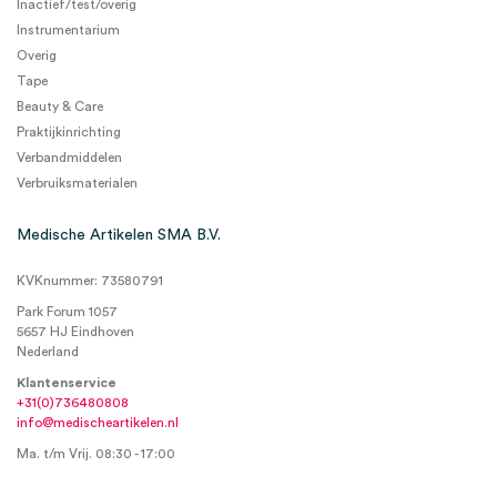
Inactief/test/overig
Instrumentarium
Overig
Tape
Beauty & Care
Praktijkinrichting
Verbandmiddelen
Verbruiksmaterialen
Medische Artikelen SMA B.V.
KVKnummer: 73580791
Park Forum 1057
5657 HJ Eindhoven
Nederland
Klantenservice
+31(0)736480808
info@medischeartikelen.nl
Ma. t/m Vrij. 08:30 - 17:00