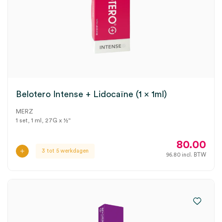
Belotero Intense + Lidocaïne (1 x 1ml)
MERZ
1 set, 1 ml, 27G x ½"
80.00
3 tot 5 werkdagen
96.80
incl. BTW