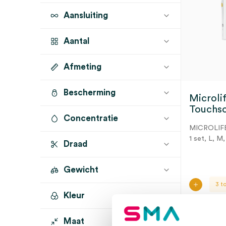
Aansluiting
Aantal
Afmeting
1 set
(5)
Bescherming
Microli
Touchsc
Concentratie
MICROLIF
1 set, L, M
Draad
Gewicht
3 t
Kleur
Maat