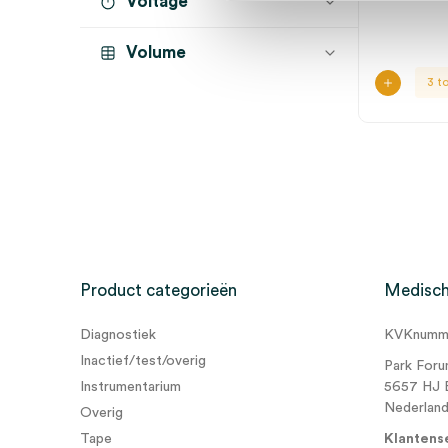
Voltage
Gentle+
(4)
Volume
IHB
(2)
3 t
Comfort+
(1)
Product categorieën
Medisch
Diagnostiek
KVKnumme
Inactief/test/overig
Park Foru
Instrumentarium
5657 HJ 
Nederlan
Overig
Tape
Klantens