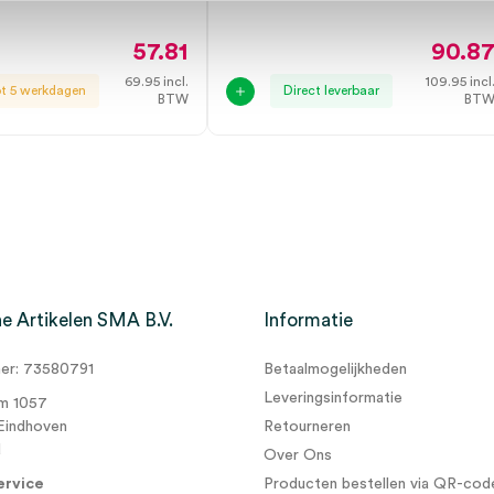
57.81
90.8
69.95
incl.
109.95
incl
ot 5 werkdagen
Direct leverbaar
BTW
BT
e Artikelen SMA B.V.
Informatie
r: 73580791
Betaalmogelijkheden
Leveringsinformatie
m 1057
Eindhoven
Retourneren
d
Over Ons
ervice
Producten bestellen via QR-cod