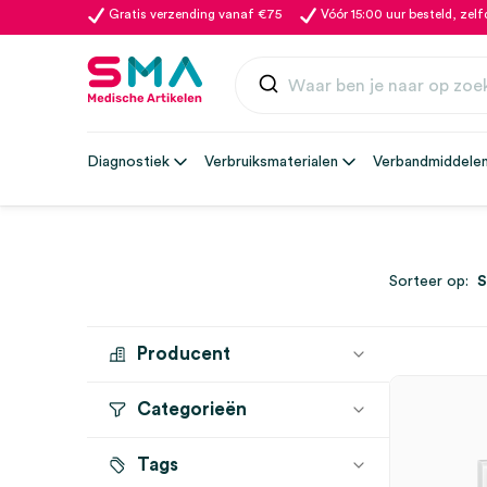
Gratis verzending vanaf €75
Vóór 15:00 uur besteld, zel
Diagnostiek
Verbruiksmaterialen
Verbandmiddele
Sorteer op:
Producent
Categorieën
MICROLIFE
(5)
Tags
Bloeddrukmeters
(5)