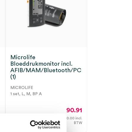
Microlife
Bloeddrukmonitor incl.
AFIB/MAM/Bluetooth/PC
(1)
MICROLIFE
1 set, L, M, BP A
1
90.91
.
110.00
incl.
3 tot 5 werkdagen
W
BTW