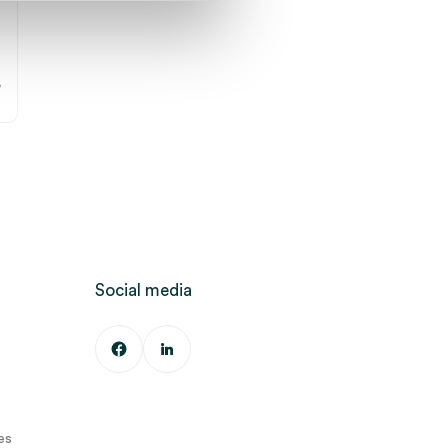
7
.
W
Social media
es