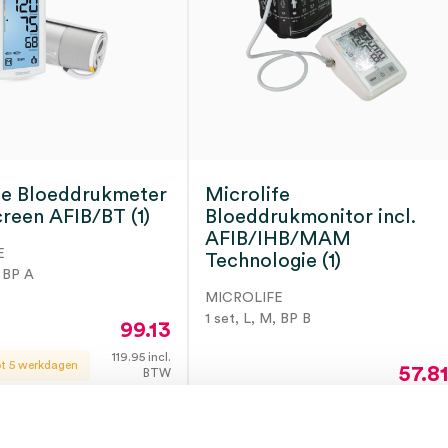
fe Bloeddrukmeter
Microlife
reen AFIB/BT (1)
Bloeddrukmonitor incl.
AFIB/IHB/MAM
E
Technologie (1)
, BP A
MICROLIFE
1 set, L, M, BP B
99.13
119.95
incl.
ot 5 werkdagen
57.8
BTW
69.95
incl
3 tot 5 werkdagen
BT