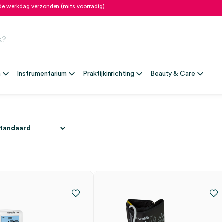
fde werkdag verzonden (mits voorradig)
n
Instrumentarium
Praktijkinrichting
Beauty & Care