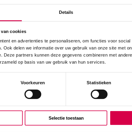
Details
 van cookies
ent en advertenties te personaliseren, om functies voor social
. Ook delen we informatie over uw gebruik van onze site met on
e. Deze partners kunnen deze gegevens combineren met andere i
erzameld op basis van uw gebruik van hun services.
Voorkeuren
Statistieken
fe
Microlife BP B6 Connect
ukmonitor incl.
bloeddrukmeter incl.
AM/PC
AFIB/MAM/Gentle+
gie (1)
Technologie (set)
Selectie toestaan
E
MICROLIFE
, BP B
1 set, L, M, BP B