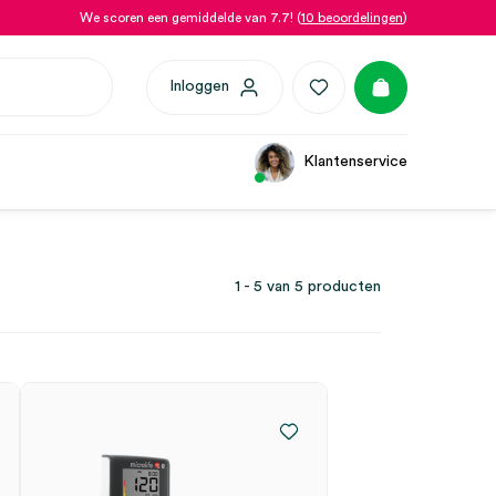
We scoren een gemiddelde van 7.7! (
10 beoordelingen
)
Inloggen
Klantenservice
1 - 5 van 5 producten