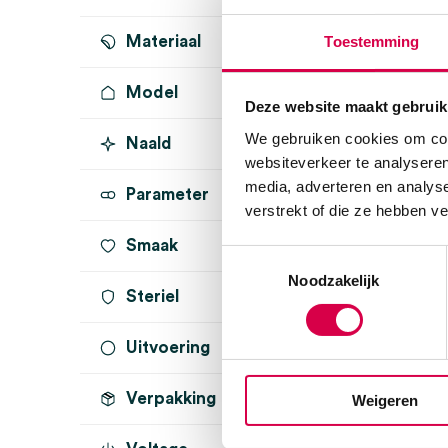
Toestemming
Materiaal
L
(5)
M
(5)
Model
Deze website maakt gebruik
We gebruiken cookies om cont
Naald
BP B
(3)
websiteverkeer te analyseren
BP A
(2)
media, adverteren en analys
Parameter
verstrekt of die ze hebben v
Smaak
Toestemmingsselectie
Noodzakelijk
Steriel
Microli
Bloeddr
Uitvoering
onsteriel
(5)
IHB/M
Technolo
Verpakking
MAM
(5)
Weigeren
MICROLIF
AFIB
(4)
1 set, L, M