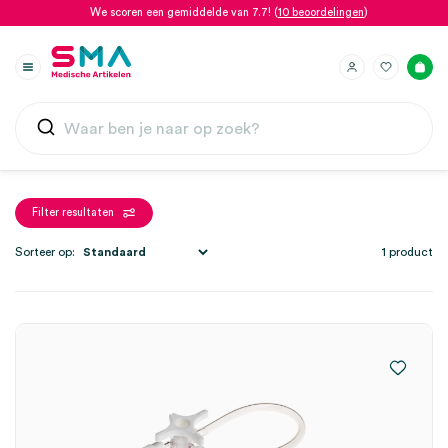
We scoren een gemiddelde van 7.7! (
10 beoordelingen
)
Filter resultaten
Sorteer op:
1 product