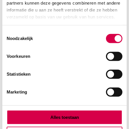
partners kunnen deze gegevens combineren met andere
Product categorieën
informatie die u aan ze heeft verstrekt of die ze hebben
Diagnostiek
verzameld op basis van uw gebruik van hun services.
Inactief/test/overig
Instrumentarium
Toestemmingsselectie
Overig
Noodzakelijk
Tape
Beauty & Care
Praktijkinrichting
Voorkeuren
Verbandmiddelen
Verbruiksmaterialen
Statistieken
Medische Artikelen SMA B.V.
Marketing
KVKnummer: 73580791
Park Forum 1057
5657 HJ Eindhoven
Nederland
Alles toestaan
Klantenservice
+31(0)736480808