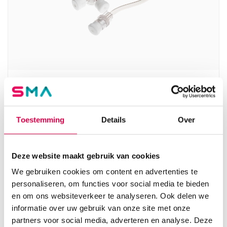
BD Connecta 3-wegkraan, met 10cm slang, wit
(50)
BECTON DICKINSON
Toestemming
Details
Over
Luer-Lock, 50 stuks, wit
33.55
Deze website maakt gebruik van cookies
Direct leverbaar
36.57
incl. BTW
We gebruiken cookies om content en advertenties te
personaliseren, om functies voor social media te bieden
en om ons websiteverkeer te analyseren. Ook delen we
informatie over uw gebruik van onze site met onze
partners voor social media, adverteren en analyse. Deze