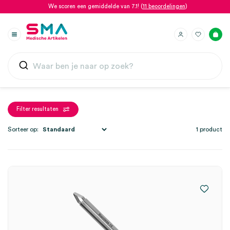
We scoren een gemiddelde van 7.1! (
11 beoordelingen
)
Filter resultaten
Sorteer op:
1 product