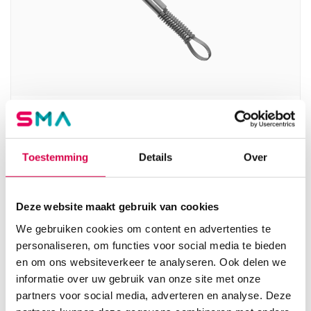
Tekentang, 9cm, met drukveer (1)
MEDIPHARCHEM
Toestemming
Details
Over
1 stuk, 9cm, onsteriel
4.82
3 tot 5 werkdagen
5.83
incl. BTW
Deze website maakt gebruik van cookies
We gebruiken cookies om content en advertenties te
personaliseren, om functies voor social media te bieden
en om ons websiteverkeer te analyseren. Ook delen we
informatie over uw gebruik van onze site met onze
partners voor social media, adverteren en analyse. Deze
Product categorieën