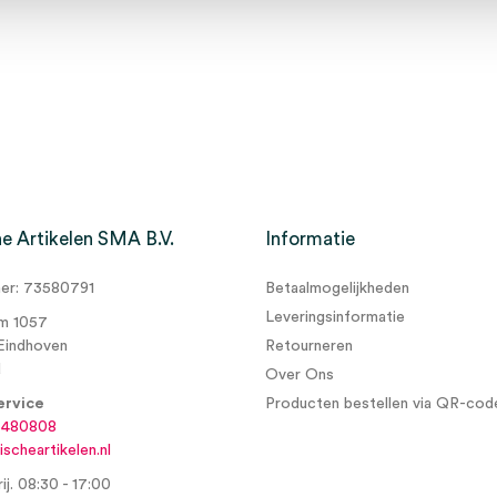
e Artikelen SMA B.V.
Informatie
r: 73580791
Betaalmogelijkheden
Leveringsinformatie
m 1057
Eindhoven
Retourneren
d
Over Ons
ervice
Producten bestellen via QR-cod
6480808
scheartikelen.nl
ij. 08:30 - 17:00