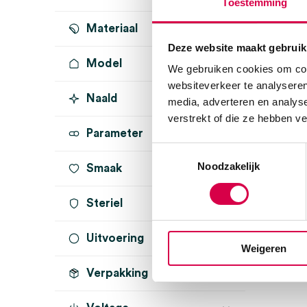
Toestemming
Materiaal
Deze website maakt gebruik
Model
We gebruiken cookies om cont
websiteverkeer te analyseren
Naald
media, adverteren en analys
verstrekt of die ze hebben v
Parameter
Toestemmingsselectie
Noodzakelijk
Smaak
Steriel
Uitvoering
onsteriel
(1)
Weigeren
Verpakking
mini 3000
(1)