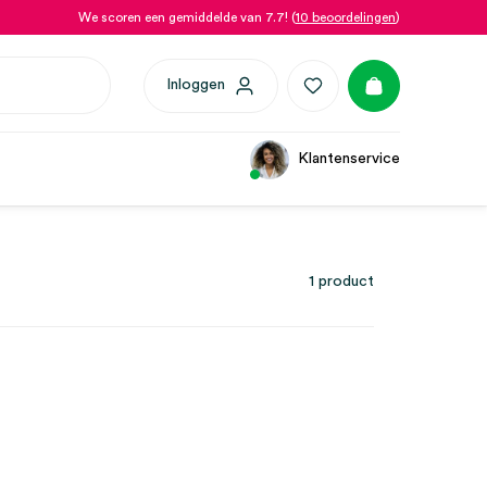
We scoren een gemiddelde van 7.7! (
10 beoordelingen
)
Inloggen
Klantenservice
1 product