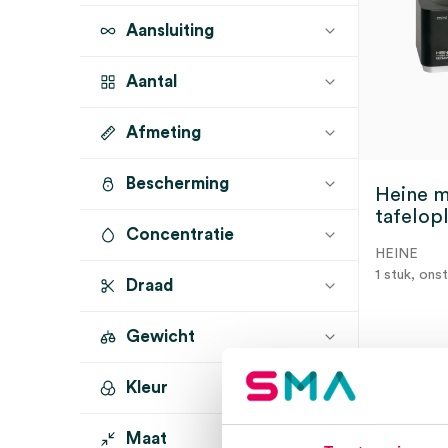
Aansluiting
Aantal
Afmeting
1 stuk
(1)
Bescherming
Heine m
tafelopl
Concentratie
HEINE
1 stuk, ons
Draad
Gewicht
3 t
Kleur
Maat