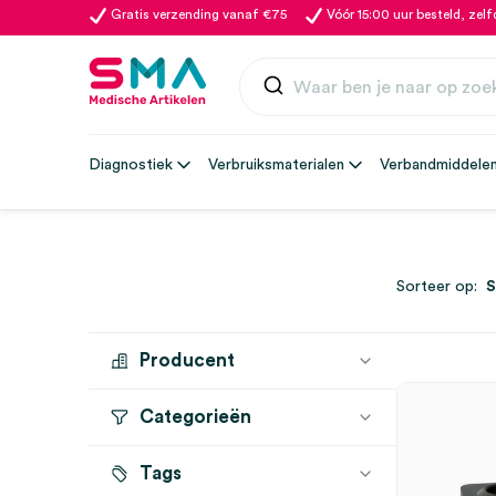
Gratis verzending vanaf €75
Vóór 15:00 uur besteld, zel
Diagnostiek
Verbruiksmaterialen
Verbandmiddele
Sorteer op:
Producent
Categorieën
HEINE
(1)
Tags
Batterijen
(1)