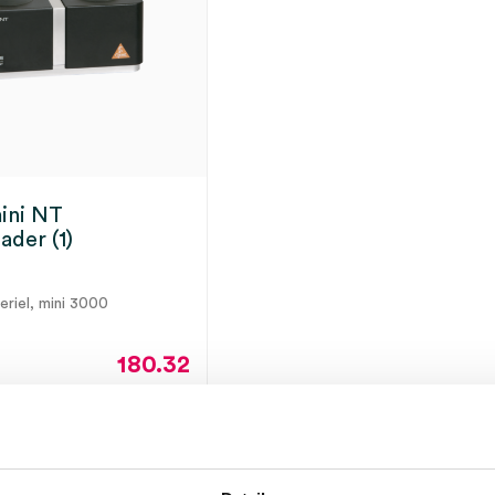
ini NT
ader (1)
teriel, mini 3000
180.32
218.19
incl.
ot 5 werkdagen
BTW