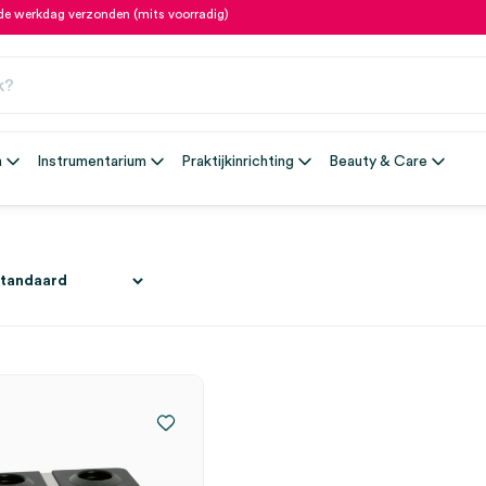
fde werkdag verzonden (mits voorradig)
n
Instrumentarium
Praktijkinrichting
Beauty & Care