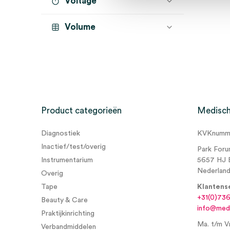
Voltage
Volume
Product categorieën
Medisch
Diagnostiek
KVKnumme
Inactief/test/overig
Park Foru
Instrumentarium
5657 HJ 
Nederlan
Overig
Tape
Klantens
+31(0)73
Beauty & Care
info@medi
Praktijkinrichting
Ma. t/m Vr
Verbandmiddelen