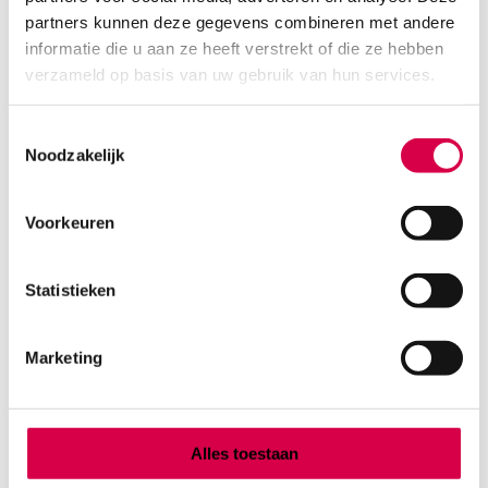
partners kunnen deze gegevens combineren met andere
informatie die u aan ze heeft verstrekt of die ze hebben
verzameld op basis van uw gebruik van hun services.
Toestemmingsselectie
Noodzakelijk
Voorkeuren
Anatomisch pincet, 16cm, recht slank (1)
MEDIPHARCHEM
1 stuk, 16cm, onsteriel
Statistieken
6.60
Direct leverbaar
Marketing
7.99
incl. BTW
Alles toestaan