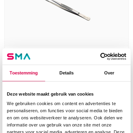
Anatomisch pincet, 14cm, recht slank (1)
MEDIPHARCHEM
Toestemming
Details
Over
1 stuk, 14cm, onsteriel
6.60
Direct leverbaar
7.99
incl. BTW
Deze website maakt gebruik van cookies
We gebruiken cookies om content en advertenties te
personaliseren, om functies voor social media te bieden
en om ons websiteverkeer te analyseren. Ook delen we
informatie over uw gebruik van onze site met onze
partners voor social media, adverteren en analyse. Deze