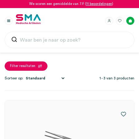
We scoren een gemiddelde van 7.1! (
11 beoordelingen
)
Filter resultaten
Sorteer op:
1 - 3 van 3 producten