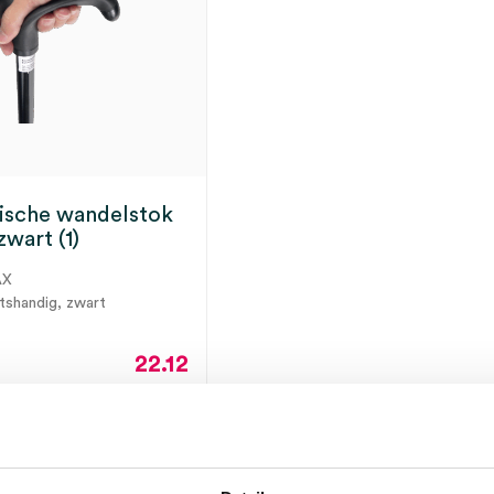
ische wandelstok
zwart (1)
AX
htshandig, zwart
22.12
26.77
incl.
ot 5 werkdagen
BTW