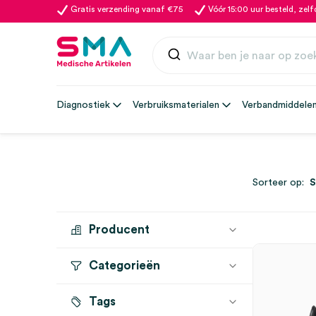
Gratis verzending vanaf €75
Vóór 15:00 uur besteld, zel
Diagnostiek
Verbruiksmaterialen
Verbandmiddele
Sorteer op:
Producent
Categorieën
SERVOPRAX
(1)
Tags
Overig
(1)