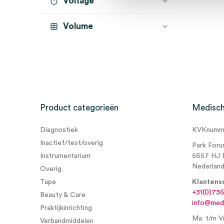
Voltage
Volume
Product categorieën
Medisch
Diagnostiek
KVKnumme
Inactief/test/overig
Park Foru
Instrumentarium
5657 HJ 
Nederlan
Overig
Tape
Klantens
+31(0)73
Beauty & Care
info@medi
Praktijkinrichting
Ma. t/m Vr
Verbandmiddelen