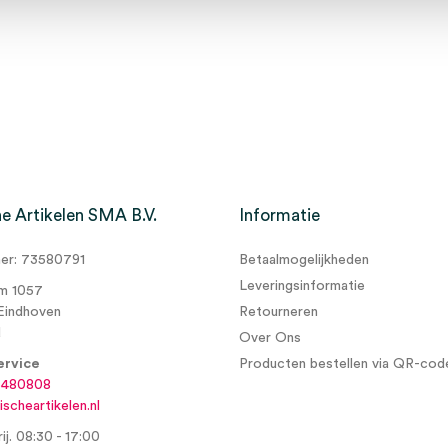
e Artikelen SMA B.V.
Informatie
r: 73580791
Betaalmogelijkheden
Leveringsinformatie
m 1057
Eindhoven
Retourneren
d
Over Ons
ervice
Producten bestellen via QR-cod
6480808
scheartikelen.nl
ij. 08:30 - 17:00