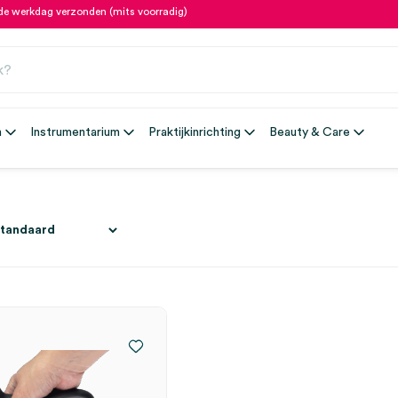
fde werkdag verzonden (mits voorradig)
n
Instrumentarium
Praktijkinrichting
Beauty & Care