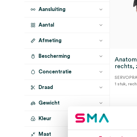
Aansluiting
Aantal
Afmeting
1 stuk
(1)
Bescherming
Anatom
rechts, 
Concentratie
SERVOPR
1 stuk, rec
Draad
Gewicht
3 t
Kleur
Maat
zwart
(1)