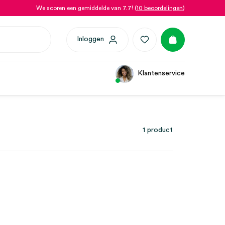
We scoren een gemiddelde van 7.7! (
10 beoordelingen
)
Inloggen
Klantenservice
1 product