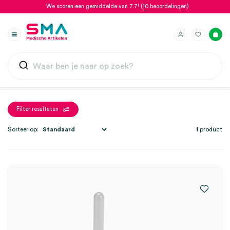
We scoren een gemiddelde van 7.7! (
10 beoordelingen
)
Filter resultaten
Sorteer op:
1 product