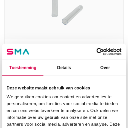
Centrifugebuisjes disposable, 100mm x 16mm,
12ml, rond (100)
SERVOPRAX
Toestemming
Details
Over
100 stuks, 16mm x 100mm, kunststof
4.57
Deze website maakt gebruik van cookies
Direct leverbaar
5.53
incl. BTW
We gebruiken cookies om content en advertenties te
personaliseren, om functies voor social media te bieden
en om ons websiteverkeer te analyseren. Ook delen we
informatie over uw gebruik van onze site met onze
partners voor social media, adverteren en analyse. Deze