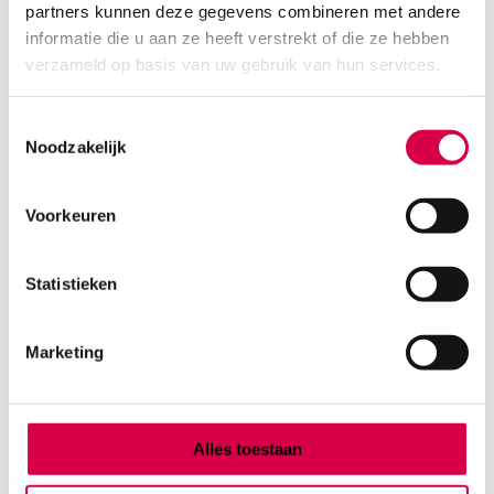
partners kunnen deze gegevens combineren met andere
Product categorieën
informatie die u aan ze heeft verstrekt of die ze hebben
Diagnostiek
verzameld op basis van uw gebruik van hun services.
Inactief/test/overig
Instrumentarium
Toestemmingsselectie
Overig
Noodzakelijk
Tape
Beauty & Care
Praktijkinrichting
Voorkeuren
Verbandmiddelen
Verbruiksmaterialen
Statistieken
Medische Artikelen SMA B.V.
Marketing
KVKnummer: 73580791
Park Forum 1057
5657 HJ Eindhoven
Nederland
Alles toestaan
Klantenservice
+31(0)736480808