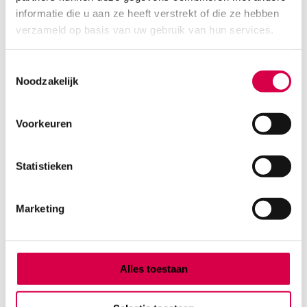
MEDIPHARCHEM
informatie die u aan ze heeft verstrekt of die ze hebben
1 stuk, 16cm, RVS
verzameld op basis van uw gebruik van hun services.
18.99
Direct leverbaar
22.98
incl. BTW
Toestemmingsselectie
Noodzakelijk
Voorkeuren
Statistieken
Marketing
Alles toestaan
Chirurgische schaar, 16cm, spits-stomp, recht