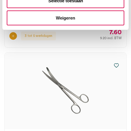
Selectie toestaan
(1)
MEDIPHARCHEM
Weigeren
1 stuk, 16cm, onsteriel
7.60
3 tot 5 werkdagen
9.20
incl. BTW