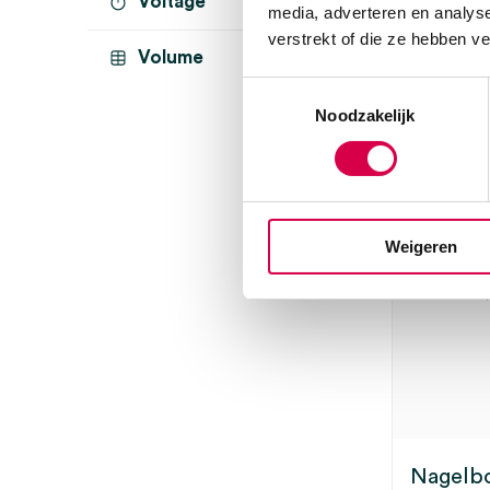
Voltage
media, adverteren en analys
LED
(1)
verstrekt of die ze hebben v
Volume
Toestemmingsselectie
3 t
Noodzakelijk
Weigeren
Nagelboo