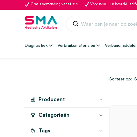
Gratis verzending vanaf €75
Vóór 15:00 uur besteld, zel
Diagnostiek
Verbruiksmaterialen
Verbandmiddele
Sorteer op:
Producent
Categorieën
HEINE
(4)
MEDIPHARCHEM
(1)
Tags
Onderzoekslampen
(2)