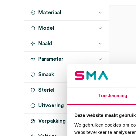
Materiaal
medium
(1)
volwassene
(1)
Model
Naald
XX LF
(2)
DELTA30
(1)
Parameter
DELTAone
(1)
Smaak
EL3 LED
(1)
Steriel
Heine 
Toestemming
bloedd
Uitvoering
onsteriel
(6)
verrijd
manchet
Deze website maakt gebruik
steriel
(1)
Verpakking
standaard
(7)
We gebruiken cookies om cont
HEINE
websiteverkeer te analyseren
incl. 3 nagelboortjes
(1)
1 set, volw