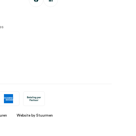
es
uren
Website by Stuurmen