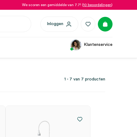
We scoren een gemiddelde van 7.7! (
10 beoordelingen
)
Inloggen
Klantenservice
1 - 7 van 7 producten