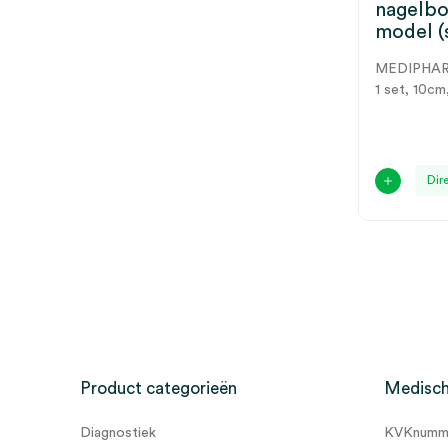
nagelbo
model (
MEDIPHA
1 set, 10cm
Dir
Product categorieën
Medisch
Diagnostiek
KVKnumme