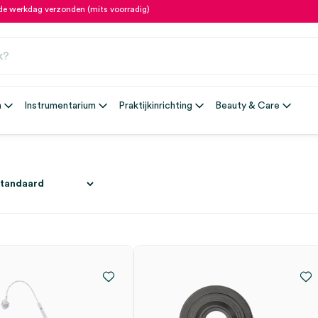
fde werkdag verzonden (mits voorradig)
n
Instrumentarium
Praktijkinrichting
Beauty & Care