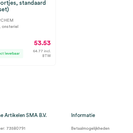
ortjes, standaard
set)
RCHEM
, onsteriel
53.53
64.77
incl.
ect leverbaar
BTW
e Artikelen SMA B.V.
Informatie
r: 73580791
Betaalmogelijkheden