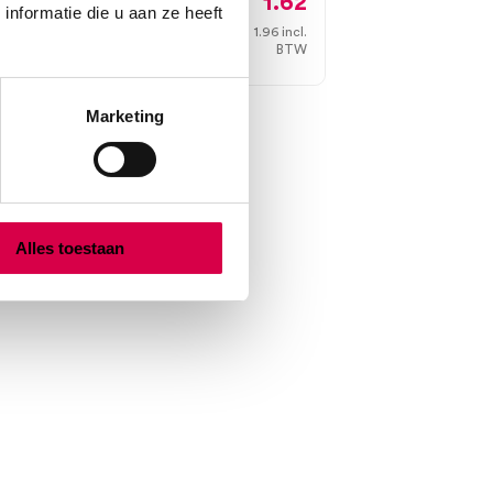
1.62
nformatie die u aan ze heeft
1.96
incl.
Direct leverbaar
2
BTW
.
W
Marketing
Alles toestaan