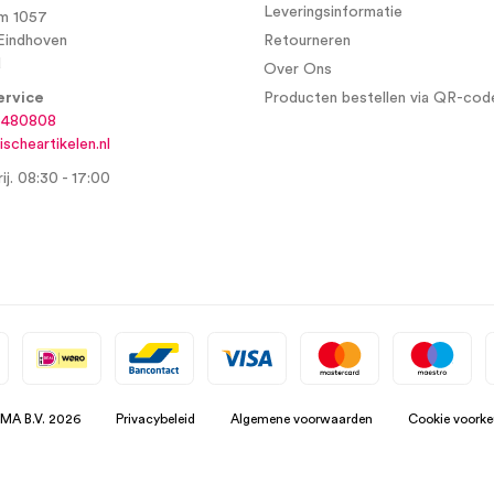
Leveringsinformatie
m 1057
Eindhoven
Retourneren
d
Over Ons
ervice
Producten bestellen via QR-cod
6480808
scheartikelen.nl
ij. 08:30 - 17:00
SMA B.V. 2026
Privacybeleid
Algemene voorwaarden
Cookie voorke