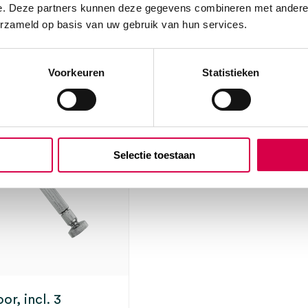
e. Deze partners kunnen deze gegevens combineren met andere i
erzameld op basis van uw gebruik van hun services.
344.44
174.9
416.77
incl.
211.65
incl
ot 5 werkdagen
3 tot 5 werkdagen
BTW
BT
Voorkeuren
Statistieken
Selectie toestaan
r, incl. 3