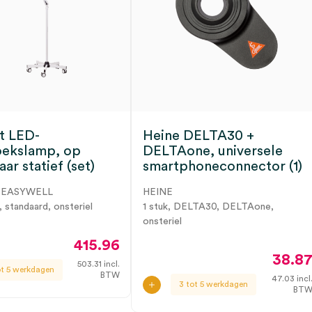
t LED-
Heine DELTA30 +
oekslamp, op
DELTAone, universele
aar statief (set)
smartphoneconnector (1)
 EASYWELL
HEINE
, standaard, onsteriel
1 stuk, DELTA30, DELTAone,
onsteriel
415.96
38.8
503.31
incl.
ot 5 werkdagen
BTW
47.03
incl
3 tot 5 werkdagen
BT