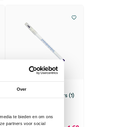
Huid markeerstift,
Over
standaard, 1mm, paars (1)
SERVOPRAX
1 stuk, 1mm, paars
 media te bieden en om ons
ze partners voor social