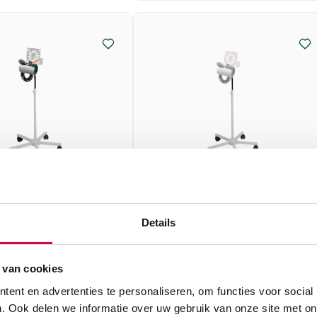
Gamma XX LF
Heine verstelbare
Details
rukmeter op
verrijdbare standaard voor
bare standaard,
Gamma XXL LF, hoogte
 volwassene (set)
80-125 cm (1)
 van cookies
ent en advertenties te personaliseren, om functies voor social
HEINE
. Ook delen we informatie over uw gebruik van onze site met on
assene, XX LF
1 stuk, XX LF, onsteriel