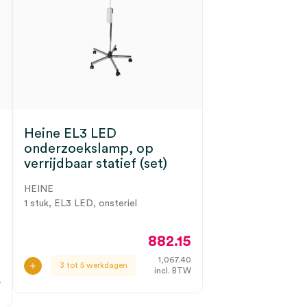
Heine EL3 LED
onderzoekslamp, op
verrijdbaar statief (set)
HEINE
1 stuk, EL3 LED, onsteriel
882.15
7
1,067.40
3 tot 5 werkdagen
incl. BTW
.
W