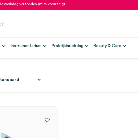
fde werkdag verzonden (mits voorradig)
n
Instrumentarium
Praktijkinrichting
Beauty & Care