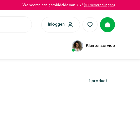
We scoren een gemiddelde van 7.7! (
10 beoordelingen
)
Inloggen
Klantenservice
1 product