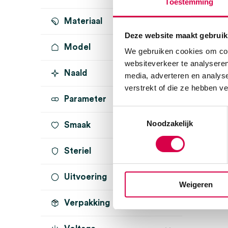
Toestemming
Materiaal
Deze website maakt gebruik
Model
We gebruiken cookies om cont
websiteverkeer te analyseren
Naald
media, adverteren en analys
verstrekt of die ze hebben v
Parameter
Toestemmingsselectie
Noodzakelijk
Smaak
Steriel
Uitvoering
onsteriel
(1)
Weigeren
Verpakking
uitschuifbaar
(1)