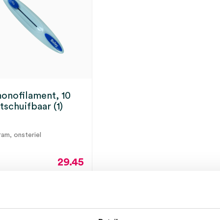
monofilament, 10
tschuifbaar (1)
ram, onsteriel
29.45
35.63
incl.
ect leverbaar
BTW