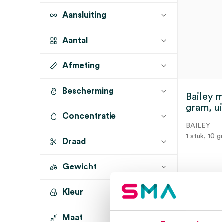
Aansluiting
Aantal
Afmeting
1 stuk
(1)
Bescherming
Bailey 
gram, ui
Concentratie
BAILEY
1 stuk, 10 g
Draad
Gewicht
Dir
Kleur
10 gram
(1)
Maat