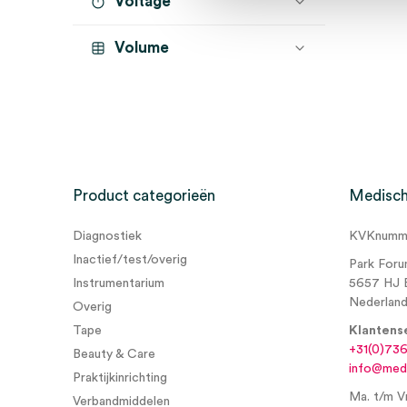
Voltage
Volume
Product categorieën
Medisch
Diagnostiek
KVKnumme
Inactief/test/overig
Park Foru
Instrumentarium
5657 HJ 
Nederlan
Overig
Tape
Klantens
+31(0)73
Beauty & Care
info@medi
Praktijkinrichting
Ma. t/m Vr
Verbandmiddelen