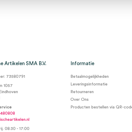
e Artikelen SMA B.V.
Informatie
r: 73580791
Betaalmogelijkheden
Leveringsinformatie
m 1057
Eindhoven
Retourneren
d
Over Ons
ervice
Producten bestellen via QR-cod
6480808
scheartikelen.nl
ij. 08:30 - 17:00