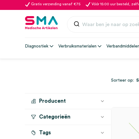
Gratis verzending vanaf €75
Vóór 15:00 uur besteld, zel
Diagnostiek
Verbruiksmaterialen
Verbandmiddele
Sorteer op:
Producent
Categorieën
BAILEY
(1)
Tags
Overige Neurologie
(1)