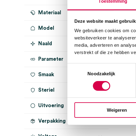
Toestemming
wit
(1)
Materiaal
Deze website maakt gebruik
Model
We gebruiken cookies om cont
websiteverkeer te analyseren
Naald
media, adverteren en analys
verstrekt of die ze hebben v
Parameter
Toestemmingsselectie
Noodzakelijk
Smaak
Steriel
Uitvoering
onsteriel
(2)
Weigeren
Verpakking
V-fold
(3)
2 laags
(2)