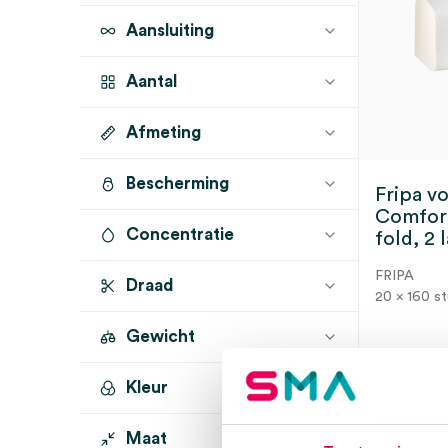
Aansluiting
Aantal
Afmeting
15 x 186 stuks
(1)
20 x 160 stuks
(1)
Bescherming
23cm x 25cm
(2)
Fripa v
5000 stuks
(1)
Comfort
21cm x 21.5cm
(1)
Concentratie
fold, 2 
FRIPA
Draad
20 x 160 s
Gewicht
Kleur
3 t
Maat
groen
(1)