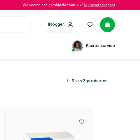
We scoren een gemiddelde van 7.7! (
10 beoordelingen
)
Inloggen
Klantenservice
1 - 3 van 3 producten