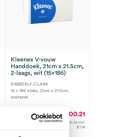
Kleenex V-vouw
Handdoek, 21cm x 21.5cm,
2-laags, wit (15×186)
KIMBERLY-CLARK
15 x 186 stuks, 21cm x 21.5cm,
onsteriel
2
100.21
.
W
121.25
incl.
Direct leverbaar
BTW