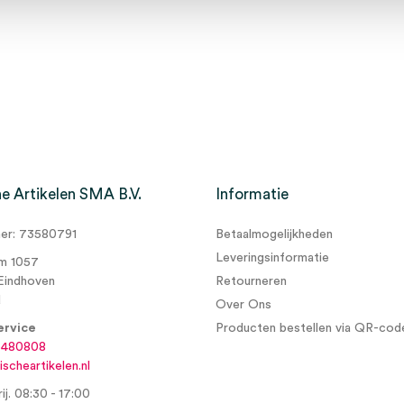
e Artikelen SMA B.V.
Informatie
r: 73580791
Betaalmogelijkheden
Leveringsinformatie
m 1057
Eindhoven
Retourneren
d
Over Ons
ervice
Producten bestellen via QR-cod
6480808
scheartikelen.nl
ij. 08:30 - 17:00