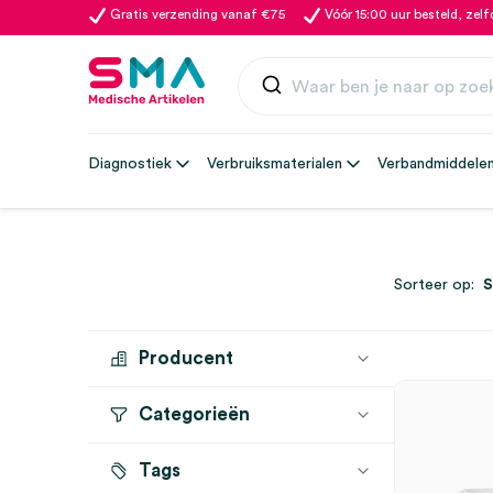
Gratis verzending vanaf €75
Vóór 15:00 uur besteld, zel
Diagnostiek
Verbruiksmaterialen
Verbandmiddele
Sorteer op:
Producent
Categorieën
FRIPA
(2)
KIMBERLY-CLARK
(1)
Tags
Handdoekjes en Tissues
(3)