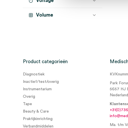
Voltage
1-laags
(1)
Volume
interfold
(1)
Product categorieën
Medisch
Diagnostiek
KVKnumme
Inactief/test/overig
Park Foru
Instrumentarium
5657 HJ 
Nederlan
Overig
Tape
Klantens
+31(0)73
Beauty & Care
info@medi
Praktijkinrichting
Ma. t/m Vr
Verbandmiddelen