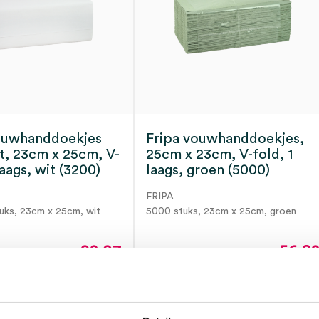
ouwhanddoekjes
Fripa vouwhanddoekjes,
, 23cm x 25cm, V-
25cm x 23cm, V-fold, 1
laags, wit (3200)
laags, groen (5000)
FRIPA
tuks, 23cm x 25cm, wit
5000 stuks, 23cm x 25cm, groen
92.07
56.8
111.40
incl.
68.75
incl
ot 5 werkdagen
Direct leverbaar
BTW
BT