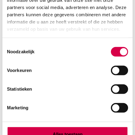
informatie over uw gebruik van onze site met onze
partners voor social media, adverteren en analyse. Deze
partners kunnen deze gegevens combineren met andere
informatie die u aan ze heeft verstrekt of die ze hebben
verzameld op basis van uw gebruik van hun services.
Toestemmingsselectie
Noodzakelijk
Voorkeuren
Terralin Protect instrumenten
desinfectiemiddel, 5 liter, vloeibaar (1)
Statistieken
SCHÜLKE
1 stuk, onsteriel, vloeibaar
Marketing
92.41
3 tot 5 werkdagen
111.82
incl. BTW
Alles toestaan