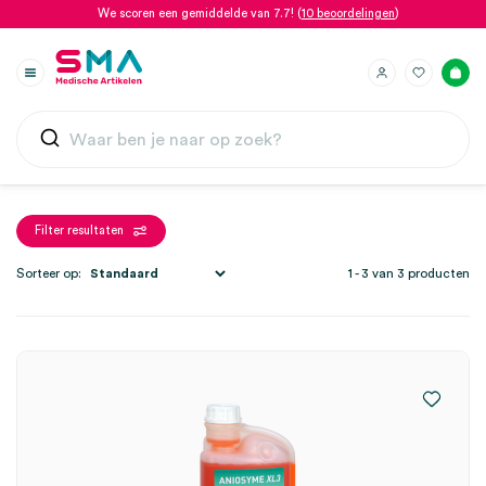
We scoren een gemiddelde van 7.7! (
10 beoordelingen
)
Filter resultaten
Sorteer op:
1 - 3 van 3 producten