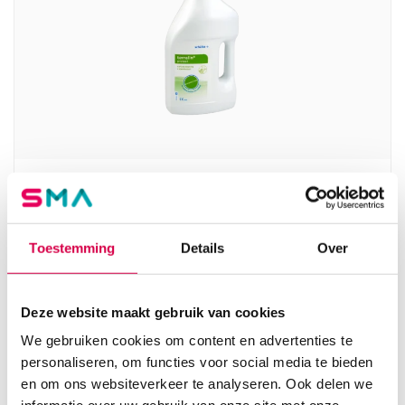
Terralin Protect instrumenten
desinfectiemiddel, 2 liter, vloeibaar (1)
SCHÜLKE
Toestemming
Details
Over
1 stuk, onsteriel, vloeibaar
42.51
Deze website maakt gebruik van cookies
Direct leverbaar
51.44
incl. BTW
We gebruiken cookies om content en advertenties te
personaliseren, om functies voor social media te bieden
en om ons websiteverkeer te analyseren. Ook delen we