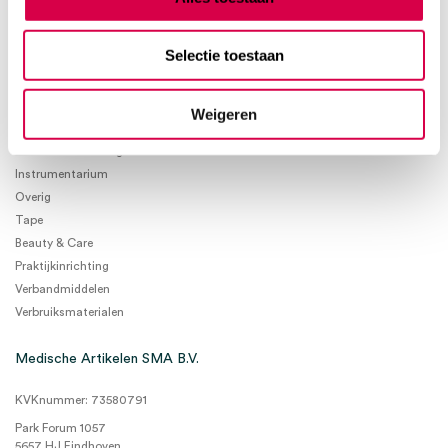
Selectie toestaan
Product categorieën
Weigeren
Diagnostiek
Inactief/test/overig
Instrumentarium
Overig
Tape
Beauty & Care
Praktijkinrichting
Verbandmiddelen
Verbruiksmaterialen
Medische Artikelen SMA B.V.
KVKnummer: 73580791
Park Forum 1057
5657 HJ Eindhoven