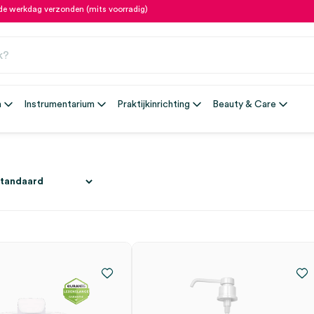
fde werkdag verzonden (mits voorradig)
n
Instrumentarium
Praktijkinrichting
Beauty & Care