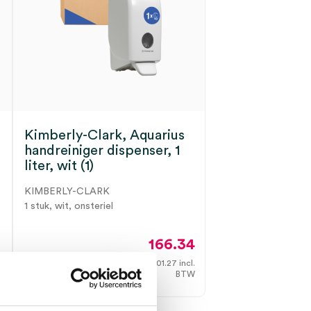
Kimberly-Clark, Aquarius
handreiniger dispenser, 1
liter, wit (1)
KIMBERLY-CLARK
1 stuk, wit, onsteriel
2
166.34
.
201.27
incl.
3 tot 5 werkdagen
W
BTW