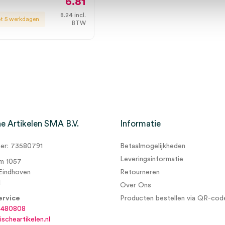
6.81
8.24
incl.
ot 5 werkdagen
BTW
e Artikelen SMA B.V.
Informatie
r: 73580791
Betaalmogelijkheden
Leveringsinformatie
m 1057
Eindhoven
Retourneren
d
Over Ons
ervice
Producten bestellen via QR-cod
6480808
scheartikelen.nl