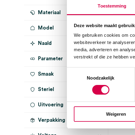
Toestemming
Materiaal
Deze website maakt gebruik
Model
We gebruiken cookies om cont
websiteverkeer te analyseren
Naald
media, adverteren en analys
verstrekt of die ze hebben v
Parameter
Toestemmingsselectie
Smaak
Noodzakelijk
Melisep
Steriel
sproeiko
(1)
Uitvoering
onsteriel
(4)
BRAUN
Weigeren
1 stuk, onst
Verpakking
voor 1-literfles
(4)
sensor
(1)