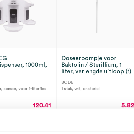
EG
Doseerpompje voor
ispenser, 1000ml,
Baktolin / Sterillium, 1
liter, verlengde uitloop (1)
BODE
er, sensor, voor 1-literfles
1 stuk, wit, onsteriel
120.41
5.8
145.70
incl.
7.04
incl
ot 5 werkdagen
3 tot 5 werkdagen
BTW
BT