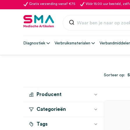
Gratis verzending vanaf €75
Vóór 15:00 uur besteld, zel
Diagnostiek
Verbruiksmaterialen
Verbandmiddele
Sorteer op:
Producent
Categorieën
BODE
(1)
BRAUN
(1)
Tags
Zeepdispensers
(3)