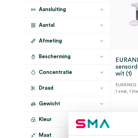
EURANEG
(1)
Oppervlakte desinfectie
(1)
Aansluiting
KIMBERLY-CLARK
(1)
Aantal
Afmeting
1 stuk
(4)
Bescherming
EURAN
sensord
Concentratie
wit (1)
EURANEG
Draad
1 stuk, 1 lit
Gewicht
Kleur
3 t
Maat
wit
(3)