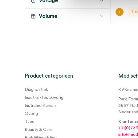
Voltage
verlengde uitloop
(1)
3 t
Volume
1 liter
(4)
Product categorieën
Medisch
Diagnostiek
KVKnumme
Inactief/test/overig
Park Foru
Instrumentarium
5657 HJ 
Nederlan
Overig
Tape
Klantens
+31(0)73
Beauty & Care
info@medi
Praktijkinrichting