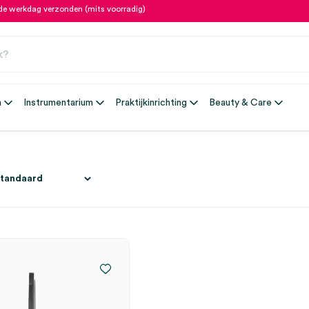
fde werkdag verzonden (mits voorradig)
n
Instrumentarium
Praktijkinrichting
Beauty & Care