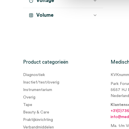
Voltage
Volume
Product categorieën
Medisch
Diagnostiek
KVKnumme
Inactief/test/overig
Park Foru
Instrumentarium
5657 HJ 
Nederlan
Overig
Tape
Klantens
+31(0)73
Beauty & Care
info@medi
Praktijkinrichting
Ma. t/m Vr
Verbandmiddelen