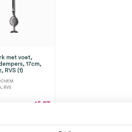
k met voet,
dempers, 17cm,
, RVS (1)
RCHEM
m, RVS
45.83
55.45
incl.
ot 5 werkdagen
BTW