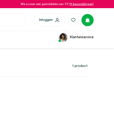
We scoren een gemiddelde van 7.1! (
11 beoordelingen
)
Inloggen
Klantenservice
1 product