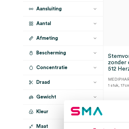
Aansluiting
Aantal
Afmeting
1 stuk
(1)
Bescherming
17cm
(1)
Stemvor
zonder 
Concentratie
512 Herz
MEDIPHA
Draad
1 stuk, 17c
Gewicht
Kleur
3 t
Maat