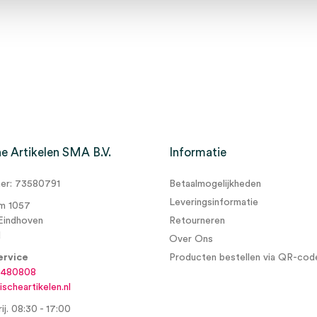
e Artikelen SMA B.V.
Informatie
r: 73580791
Betaalmogelijkheden
Leveringsinformatie
m 1057
Eindhoven
Retourneren
d
Over Ons
ervice
Producten bestellen via QR-cod
6480808
scheartikelen.nl
ij. 08:30 - 17:00