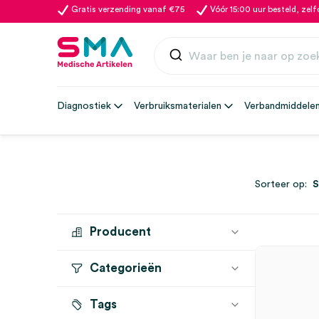
Gratis verzending vanaf €75
Vóór 15:00 uur besteld, zel
Diagnostiek
Verbruiksmaterialen
Verbandmiddele
Sorteer op:
Producent
Categorieën
MEDIPHARCHEM
(1)
Tags
Stemvorken
(1)