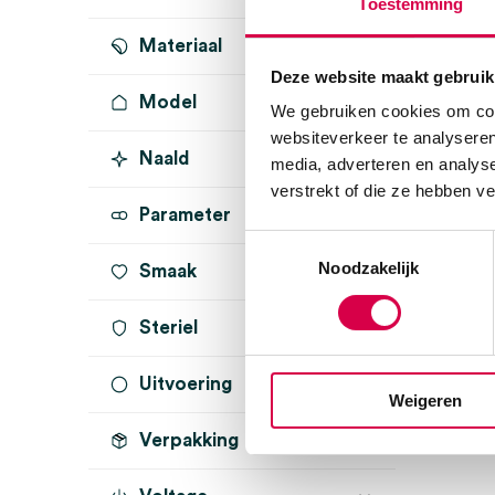
Toestemming
Materiaal
Deze website maakt gebruik
Model
RVS
(1)
We gebruiken cookies om cont
websiteverkeer te analyseren
Naald
media, adverteren en analys
verstrekt of die ze hebben v
Parameter
Toestemmingsselectie
Noodzakelijk
Smaak
Steriel
Uitvoering
onsteriel
(1)
Weigeren
Verpakking
512 Herz
(1)
zonder dempers
(1)