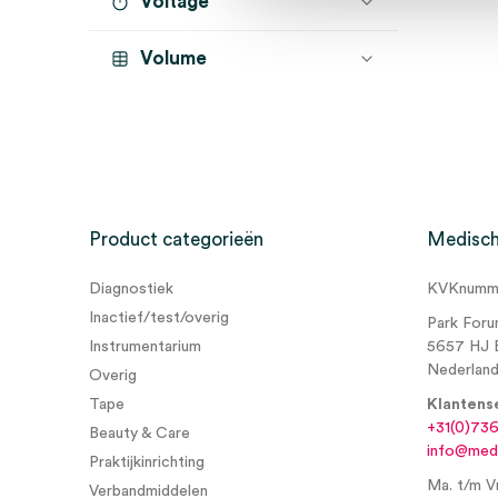
Voltage
Volume
Product categorieën
Medisch
Diagnostiek
KVKnumme
Inactief/test/overig
Park Foru
Instrumentarium
5657 HJ 
Nederlan
Overig
Tape
Klantens
+31(0)73
Beauty & Care
info@medi
Praktijkinrichting
Ma. t/m Vr
Verbandmiddelen