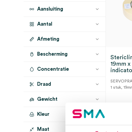
Aansluiting
Aantal
Afmeting
1 stuk
(1)
Bescherming
19mm x 50m
(1)
Stericli
19mm x
Concentratie
indicato
SERVOPR
Draad
1 stuk, 19m
Gewicht
Kleur
Dir
Maat