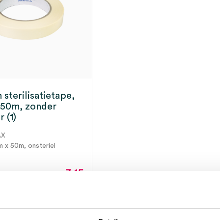
n sterilisatietape,
 50m, zonder
r (1)
AX
m x 50m, onsteriel
3.15
3.81
incl.
ect leverbaar
BTW