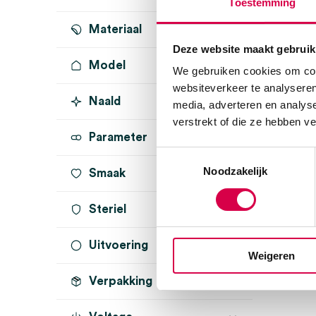
Toestemming
Materiaal
Deze website maakt gebruik
Model
We gebruiken cookies om cont
websiteverkeer te analyseren
Naald
media, adverteren en analys
verstrekt of die ze hebben v
Parameter
Toestemmingsselectie
Noodzakelijk
Smaak
Steriel
Uitvoering
onsteriel
(1)
Weigeren
Verpakking
zonder indicator
(1)