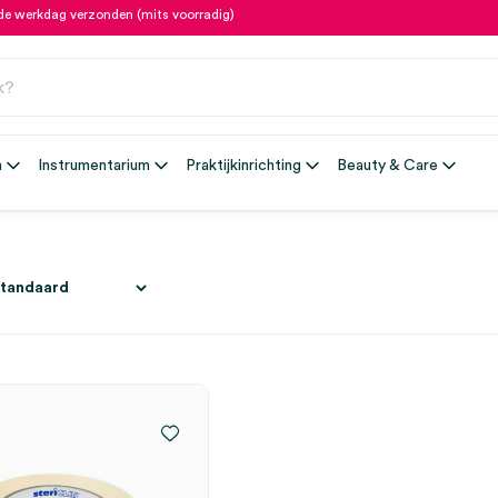
fde werkdag verzonden (mits voorradig)
n
Instrumentarium
Praktijkinrichting
Beauty & Care