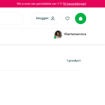
We scoren een gemiddelde van 7.7! (
10 beoordelingen
)
Inloggen
Klantenservice
1 product