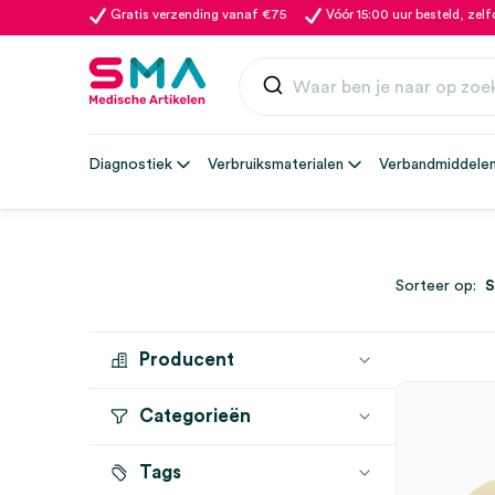
Gratis verzending vanaf €75
Vóór 15:00 uur besteld, zel
Diagnostiek
Verbruiksmaterialen
Verbandmiddele
Sorteer op:
Producent
Categorieën
SERVOPRAX
(1)
Tags
Sterilisatie
(1)