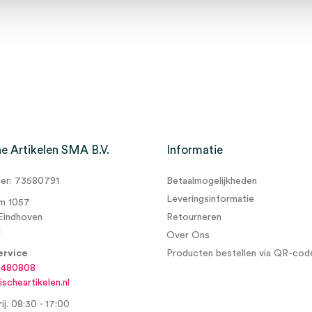
e Artikelen SMA B.V.
Informatie
r: 73580791
Betaalmogelijkheden
Leveringsinformatie
m 1057
Eindhoven
Retourneren
d
Over Ons
ervice
Producten bestellen via QR-cod
6480808
scheartikelen.nl
ij. 08:30 - 17:00