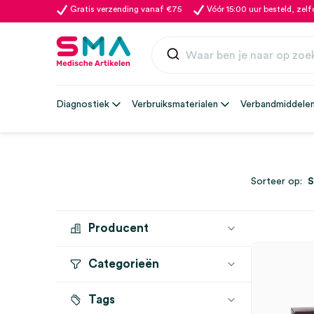
Gratis verzending vanaf €75
Vóór 15:00 uur besteld, zel
Diagnostiek
Verbruiksmaterialen
Verbandmiddele
Sorteer op:
Producent
Categorieën
ALLERGAN
(3)
Tags
Fillers
(3)