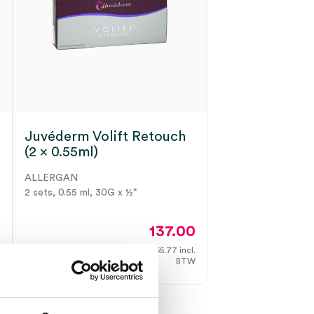
Juvéderm Volift Retouch
(2 x 0.55ml)
ALLERGAN
2 sets, 0.55 ml, 30G x ½"
0
137.00
.
165.77
incl.
Direct leverbaar
W
BTW