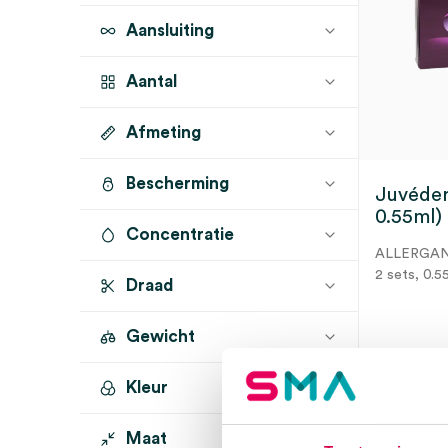
Aansluiting
Aantal
Afmeting
2 sets
(3)
Bescherming
Juvéder
0.55ml)
Concentratie
ALLERGA
2 sets, 0.5
Draad
Gewicht
Dir
Kleur
Maat