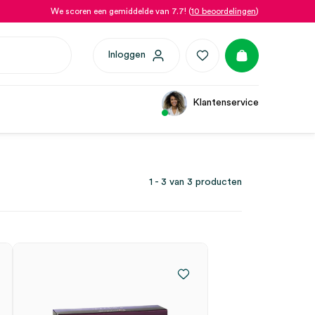
We scoren een gemiddelde van 7.7! (
10 beoordelingen
)
Inloggen
Klantenservice
1 - 3 van 3 producten