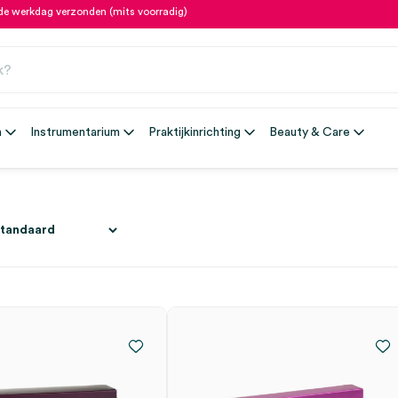
fde werkdag verzonden (mits voorradig)
n
Instrumentarium
Praktijkinrichting
Beauty & Care