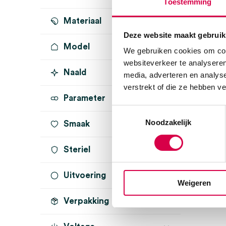
Toestemming
Materiaal
Deze website maakt gebruik
Model
We gebruiken cookies om cont
websiteverkeer te analyseren
Naald
media, adverteren en analys
verstrekt of die ze hebben v
Parameter
30G x ½"
(3)
Toestemmingsselectie
Noodzakelijk
Smaak
Steriel
Uitvoering
steriel
(2)
Weigeren
Verpakking
lidocaïne
(2)