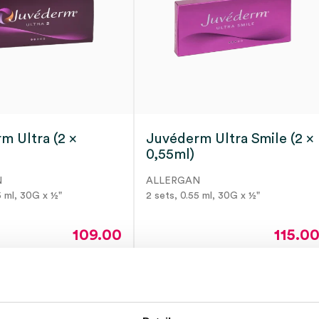
m Ultra (2 x
Juvéderm Ultra Smile (2 x
0,55ml)
N
ALLERGAN
5 ml, 30G x ½"
2 sets, 0.55 ml, 30G x ½"
109.00
115.0
131.89
incl.
139.15
incl
ect leverbaar
3 tot 5 werkdagen
BTW
BT