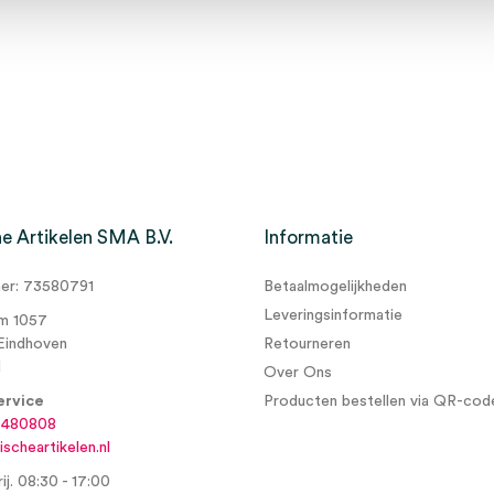
e Artikelen SMA B.V.
Informatie
r: 73580791
Betaalmogelijkheden
Leveringsinformatie
m 1057
Eindhoven
Retourneren
d
Over Ons
ervice
Producten bestellen via QR-cod
6480808
scheartikelen.nl
ij. 08:30 - 17:00