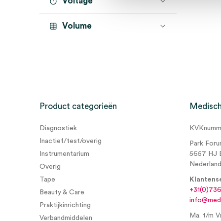
Voltage
Volume
0.55 ml
(3)
Product categorieën
Medisch
Diagnostiek
KVKnumme
Inactief/test/overig
Park Foru
Instrumentarium
5657 HJ 
Nederlan
Overig
Tape
Klantens
+31(0)73
Beauty & Care
info@medi
Praktijkinrichting
Ma. t/m Vr
Verbandmiddelen