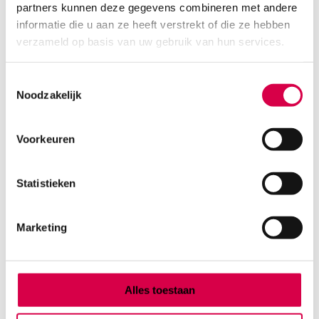
partners kunnen deze gegevens combineren met andere
Product categorieën
informatie die u aan ze heeft verstrekt of die ze hebben
Diagnostiek
verzameld op basis van uw gebruik van hun services.
Inactief/test/overig
Instrumentarium
Toestemmingsselectie
Overig
Noodzakelijk
Tape
Beauty & Care
Praktijkinrichting
Voorkeuren
Verbandmiddelen
Verbruiksmaterialen
Statistieken
Medische Artikelen SMA B.V.
Marketing
KVKnummer: 73580791
Park Forum 1057
5657 HJ Eindhoven
Nederland
Alles toestaan
Klantenservice
+31(0)736480808