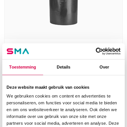
Eco-line servobox naaldencontainer met
deksel, 21 liter (1)
SERVOPRAX
Toestemming
Details
Over
1 stuk, geel, zwart, onsteriel
19.28
Deze website maakt gebruik van cookies
3 tot 5 werkdagen
23.33
incl. BTW
We gebruiken cookies om content en advertenties te
personaliseren, om functies voor social media te bieden
en om ons websiteverkeer te analyseren. Ook delen we
informatie over uw gebruik van onze site met onze
partners voor social media, adverteren en analyse. Deze