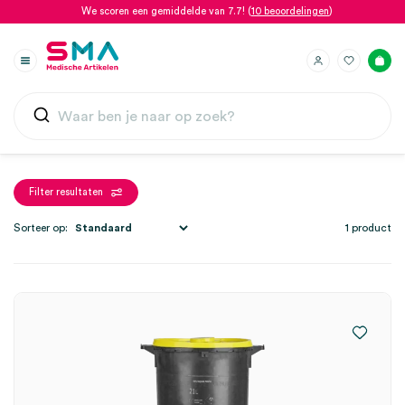
We scoren een gemiddelde van 7.7! (
10 beoordelingen
)
Filter resultaten
Sorteer op:
1 product