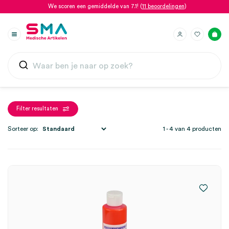
We scoren een gemiddelde van 7.1! (
11 beoordelingen
)
Filter resultaten
Sorteer op:
1 - 4 van 4 producten