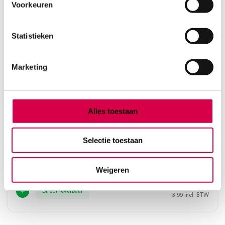
Voorkeuren
Statistieken
Marketing
Alles toestaan
Spuitfles, 250ml (1)
Selectie toestaan
LP ITALIANA SPA
1 stuk, onsteriel, 250 ml
Weigeren
3.30
Direct leverbaar
3.99
incl. BTW