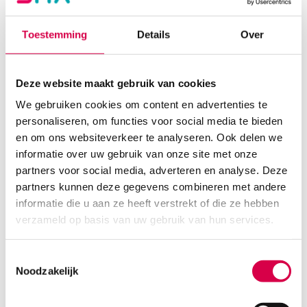
Toestemming
Details
Over
Deze website maakt gebruik van cookies
We gebruiken cookies om content en advertenties te
personaliseren, om functies voor social media te bieden
en om ons websiteverkeer te analyseren. Ook delen we
informatie over uw gebruik van onze site met onze
Parker Aquasonic 100 ultrasoundgel, 250ml,
blauw (1)
partners voor social media, adverteren en analyse. Deze
partners kunnen deze gegevens combineren met andere
PARKER LABORATORIES
informatie die u aan ze heeft verstrekt of die ze hebben
1 stuk, blauw, onsteriel
verzameld op basis van uw gebruik van hun services.
4.49
Direct leverbaar
5.43
incl. BTW
Toestemmingsselectie
Noodzakelijk