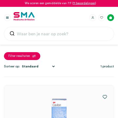
We scoren een gemiddelde van 7.1! (
11 beoordelingen
)
Filter resultaten
Sorteer op:
1 product