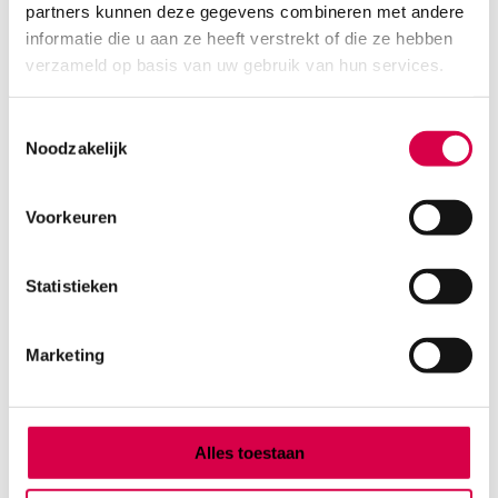
partners kunnen deze gegevens combineren met andere
Product categorieën
informatie die u aan ze heeft verstrekt of die ze hebben
Diagnostiek
verzameld op basis van uw gebruik van hun services.
Inactief/test/overig
Instrumentarium
Toestemmingsselectie
Overig
Noodzakelijk
Tape
Beauty & Care
Praktijkinrichting
Voorkeuren
Verbandmiddelen
Verbruiksmaterialen
Statistieken
Medische Artikelen SMA B.V.
Marketing
KVKnummer: 73580791
Park Forum 1057
5657 HJ Eindhoven
Nederland
Alles toestaan
Klantenservice
+31(0)736480808