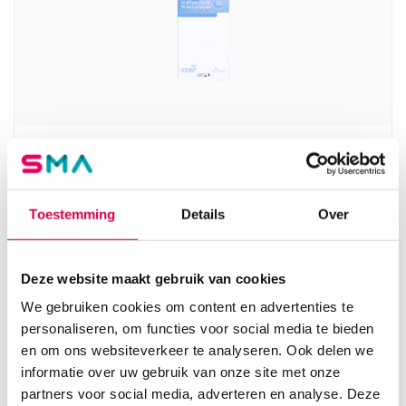
3M™ Cavilon™ Niet-prikkende barrièrefilm,
28ml (1)
3M
Toestemming
Details
Over
1 stuk, onsteriel, 28ml
13.93
Deze website maakt gebruik van cookies
3 tot 5 werkdagen
16.86
incl. BTW
We gebruiken cookies om content en advertenties te
personaliseren, om functies voor social media te bieden
en om ons websiteverkeer te analyseren. Ook delen we
informatie over uw gebruik van onze site met onze
partners voor social media, adverteren en analyse. Deze