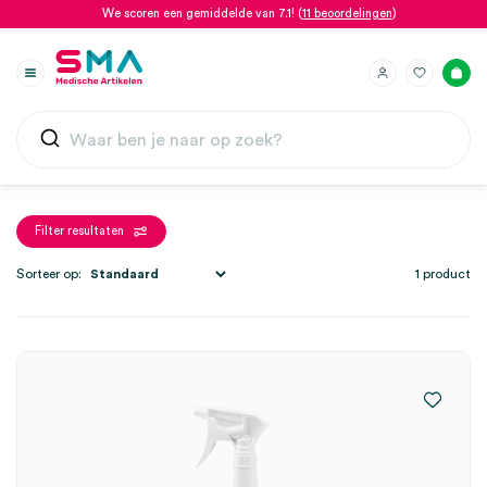
We scoren een gemiddelde van 7.1! (
11 beoordelingen
)
Filter resultaten
Sorteer op:
1 product