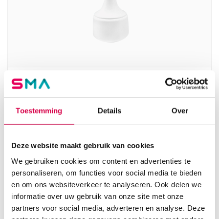
Flacon met sproeikop, 500ml (1)
SERVOPRAX
Toestemming
Details
Over
1 stuk, wit, onsteriel
6.83
3 tot 5 werkdagen
8.26
incl. BTW
Deze website maakt gebruik van cookies
We gebruiken cookies om content en advertenties te
personaliseren, om functies voor social media te bieden
en om ons websiteverkeer te analyseren. Ook delen we
informatie over uw gebruik van onze site met onze
partners voor social media, adverteren en analyse. Deze
Product categorieën